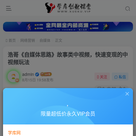
首页
网络营销
自媒体
正文
浩哥《自媒体思路》故事类中视频，快速变现的中
视频玩法
admin
关注
私信
8月15日 19:58发布
0
30
0
付费资源
浩哥《自媒体思路》故事类中视频，快速变现的中视频玩法
限量超低价永久VIP会员
此内容为付费资源，请付费后查看
10
88
￥
￥
学库网