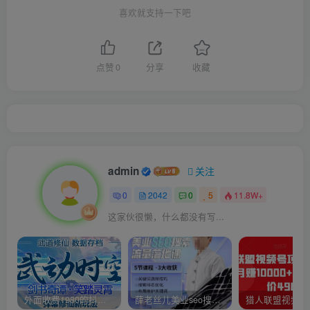
喜欢就支持一下吧
点赞
0
分享
收藏
admin
关注
0
2042
0
5
11.8W+
这家伙很懒，什么都没有写...
外面收费1980的抖音武动时空直播项目，无需真人出镜，实时互动直播【软件+详细教程】
薛老丝儿美业seo搜索流量落地课，一周暴涨20w粉丝，全干货讲解