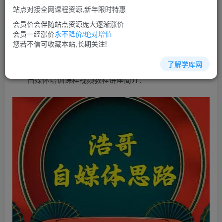
免费
超级会员
站点对接全网课程资源,新年限时特惠
立即购买
会员价会伴随站点资源庞大逐渐涨价
会员一经涨价
永不降价/绝对增值
您当前未登录！建议登陆后购买，可保存购买订单
您若不信可收藏本站,长期关注!
了解学库网
自媒体培训课程视频教程讲座简介：