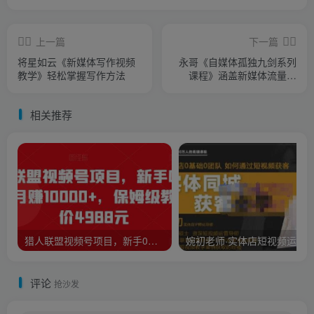
上一篇
下一篇
将星如云《新媒体写作视频
永哥《自媒体孤独九剑系列
教学》轻松掌握写作方法
课程》涵盖新媒体流量变
现，引流吸粉营销
相关推荐
猎人联盟视频号项目，新手0基础轻松月赚10000+，保姆级教程原价4988元
评论
抢沙发