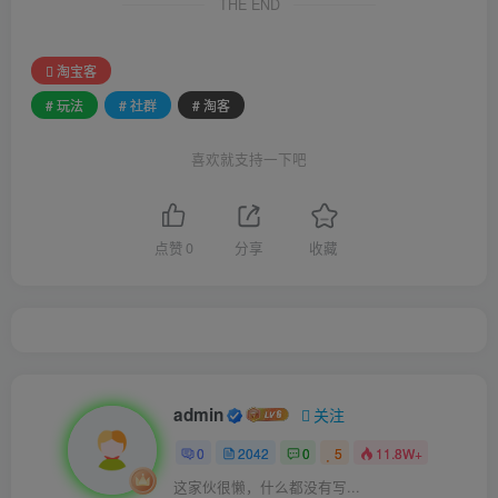
THE END
淘宝客
# 玩法
# 社群
# 淘客
喜欢就支持一下吧
点赞
0
分享
收藏
admin
关注
0
2042
0
5
11.8W+
这家伙很懒，什么都没有写...