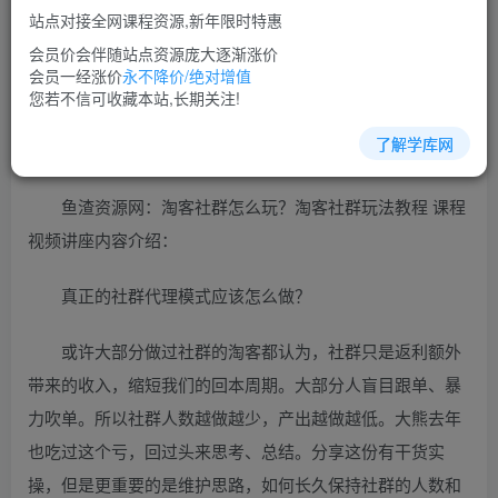
站点对接全网课程资源,新年限时特惠
立即购买
会员价会伴随站点资源庞大逐渐涨价
您当前未登录！建议登陆后购买，可保存购买订单
会员一经涨价
永不降价/绝对增值
您若不信可收藏本站,长期关注!
了解学库网
淘宝客培训课程视频教程讲座简介：
鱼渣资源网：淘客社群怎么玩？淘客社群玩法教程 课程
视频讲座内容介绍：
真正的社群代理模式应该怎么做？
或许大部分做过社群的淘客都认为，社群只是返利额外
带来的收入，缩短我们的回本周期。大部分人盲目跟单、暴
力吹单。所以社群人数越做越少，产出越做越低。大熊去年
也吃过这个亏，回过头来思考、总结。分享这份有干货实
操，但是更重要的是维护思路，如何长久保持社群的人数和