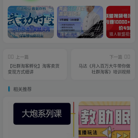
外面收费1980的抖音武动时空直播项目，无需真人出镜，实时互动直播【软件+详细教程】
薛老丝儿美业seo搜索流量落地课，一周暴涨20w粉丝，全干货讲解
上一篇
下一篇
【社群淘客孵化】淘客卖货
马达《月入百万大牛带你做
变现方式细讲
社群淘客》培训视频
相关推荐