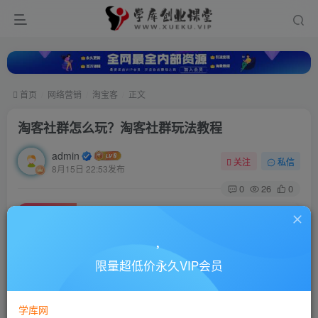
首页
网络营销
淘宝客
正文
淘客社群怎么玩？淘客社群玩法教程
admin
关注
私信
8月15日 22:53发布
0
26
0
付费资源
淘客社群怎么玩？淘客社群玩法教程
此内容为付费资源，请付费后查看
10
限量超低价永久VIP会员
88
￥
￥
免费
超级会员
学库网