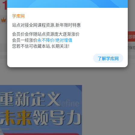
10
88
￥
￥
学库网
免费
超级会员
站点对接全网课程资源,新年限时特惠
会员价会伴随站点资源庞大逐渐涨价
立即
会员一经涨价
永不降价/绝对增值
您若不信可收藏本站,长期关注!
您当前未登录！建议登陆后购买，可保
了解学库网