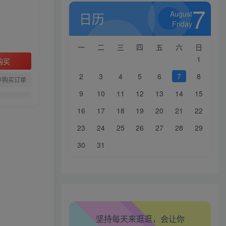
7
August
日历
Friday
一
二
三
四
五
六
日
1
购买
2
3
4
5
6
7
8
存购买订单
9
10
11
12
13
14
15
16
17
18
19
20
21
22
23
24
25
26
27
28
29
生活也美好了！
30
31
心情也舒畅了！
走路也有劲了！
腿也不痛了！
坚持每天来逛逛，会让你