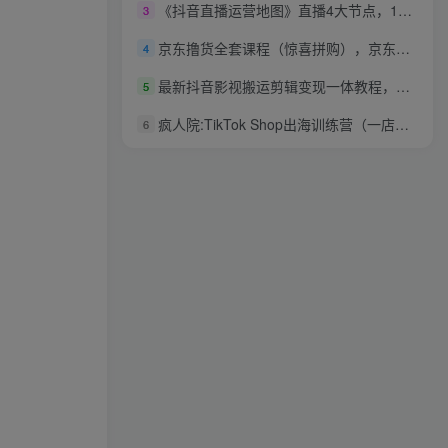
《抖音直播运营地图》直播4大节点，100+知识点
3
京东撸货全套课程（惊喜拼购），京东撸货项目深度解析（附软件）
4
最新抖音影视搬运剪辑变现一体教程，操作7-10天就能把号做起来
5
疯人院:TikTok Shop出海训练营（一店卖全球)，出海抢占全球新流量
6