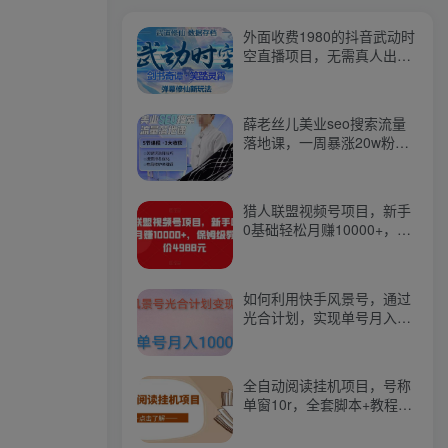
外面收费1980的抖音武动时
空直播项目，无需真人出
镜，实时互动直播【软件
+详细教程】
薛老丝儿美业seo搜索流量
落地课，一周暴涨20w粉
丝，全干货讲解
猎人联盟视频号项目，新手
0基础轻松月赚10000+，保
姆级教程原价4988元
如何利用快手风景号，通过
光合计划，实现单号月入
1000+（附详细教程及制作
软件）
全自动阅读挂机项目，号称
单窗10r，全套脚本+教程，
小白上手简单