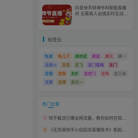
抖音快手财神爷AI智能直播
间 无需真人出镜实时互动
不封号礼物打赏赚到手软
标签云
龟课
龟儿子
龚维斌
龚成
龚天
龚一
龙骑士
龙首
龙飞
龙门客栈
龙门
龙镇
龙角
龙虾
龙虎门
龙珠
龙王庙
龙猫
龙潭
龙日一
热门文章
知乎截流引爆全网流量，教你如何在知乎中最有效率，最低成本的引流【视频课程】
1
《无货源快手小店起店直播技术》新起号当天直播就出单，操作流程
2