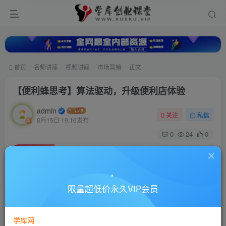
首页
名师讲座
视频讲座
市场营销
正文
【便利蜂思考】算法驱动，升级便利店体验
admin
关注
私信
8月15日 19:16发布
0
24
0
付费资源
【便利蜂思考】算法驱动，升级便利店体验
此内容为付费资源，请付费后查看
10
限量超低价永久VIP会员
88
￥
￥
免费
超级会员
学库网