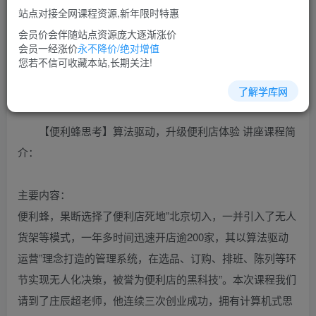
站点对接全网课程资源,新年限时特惠
立即购买
会员价会伴随站点资源庞大逐渐涨价
您当前未登录！建议登陆后购买，可保存购买订单
会员一经涨价
永不降价/绝对增值
您若不信可收藏本站,长期关注!
了解学库网
市场营销培训课程视频讲座简介：
【便利蜂思考】算法驱动，升级便利店体验 讲座课程简
介：
主要内容：
便利蜂，果断选择了便利店死地”北京切入，一并引入了无人
货架等模式，一年多时间迅速开店逾200家，其以算法驱动
运营”理念打造的管理系统，在选品、订购、排班、陈列等环
节实现无人化决策，被誉为便利店的黑科技”。本次课程我们
请到了庄辰超老师，他连续三次创业成功，拥有计算机式思