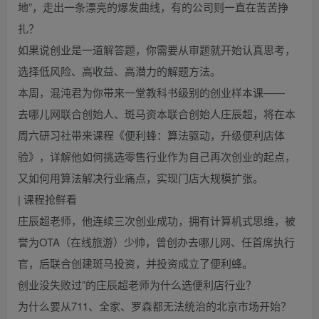
地”，走出一条漂亮的爆发曲线，有的公司则一直在苦苦挣
扎？
如果说创业是一道解答题，你需要从审题就开始认真思考，
选择低风险、高收益、高潜力的解题方法。
本周，混沌君为你带来一堂教科书级别的创业样本课——
去哪儿网联合创始人、斑马资本联合创始人庄辰超，将在本
周六研习社带来课程《便利蜂：算法驱动，升级便利店体
验》，详解他如何挑选零售行业作为自己再次创业的起点，
又如何用算法解决行业痛点，实现门店大规模扩张。
| 课程抢鲜看
庄辰超老师，他连续三次创业成功，拥有计算机式思维，被
誉为OTA（在线旅游）少帅，曾创办去哪儿网、任首席执行
官，后联合创建斑马投资，并投资成立了便利蜂。
创业没失败过”的庄辰超老师为什么选便利店行业？
为什么要从711、全家、罗森都无法统治的北京市场开始？