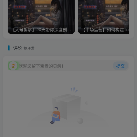
【大号拆解】20天带你深度剖析40个顶级微信公众号
【市场运营
评论
抢沙发
欢迎您留下宝贵的见解！
提交