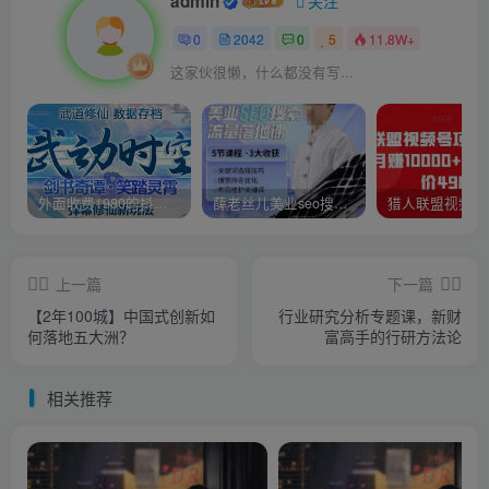
admin
关注
0
2042
0
5
11.8W+
这家伙很懒，什么都没有写...
外面收费1980的抖音武动时空直播项目，无需真人出镜，实时互动直播【软件+详细教程】
薛老丝儿美业seo搜索流量落地课，一周暴涨20w粉丝，全干货讲解
上一篇
下一篇
【2年100城】中国式创新如
行业研究分析专题课，新财
何落地五大洲？
富高手的行研方法论
相关推荐