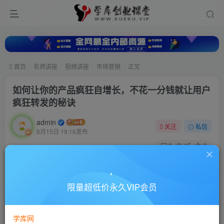
首页
名师讲座
视频讲座
市场营销
正文
如何让你的产品疯狂自增长，不花一分钱就让用户
疯狂转发的秘诀
admin
关注
私信
8月15日 19:16发布
0
15
0
付费资源
如何让你的产品疯狂自增长，不花一分钱就让用户疯狂转发的秘诀
限量超低价永久VIP会员
此内容为付费资源，请付费后查看
10
88
￥
￥
学库网