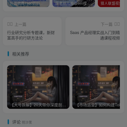
外面收费1980的抖音武动时空直播项目，无需真人出镜，实时互动直播【软件+详细教程】
薛老丝儿美业seo搜索流量落地课，一周暴涨20w粉丝，全干货讲解
上一篇
下一篇
行业研究分析专题课，新财
Saas 产品经理实战入门到精
富高手的行研方法论
通课程视频
相关推荐
【大号拆解】20天带你深度剖析40个顶级微信公众号
【市场运营
评论
抢沙发