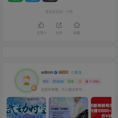
喜欢就支持一下吧
点赞
0
分享
收藏
admin
关注
0
2042
0
5
11.8W+
这家伙很懒，什么都没有写...