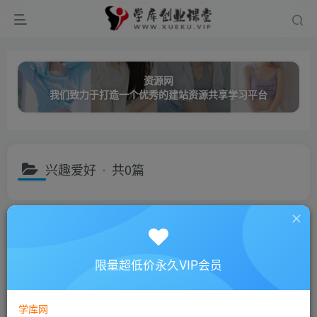
资源网
我们致力于打造一个优秀的建站资源共享学习平台
兴趣爱好
共0篇
分类
创业课程
网络营销
成长教育
职业技能
名师讲座
子分类
家庭教育
幼儿教育
健康讲座
限量超低价永久VIP会员
排序
更新
浏览
点赞
评论
学库网