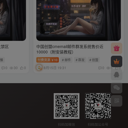
大禁区
中国创盟cmemail邮件群发系统售价近
10000（附安装教程）
戴愫
付费资源
10
# 邮件
# 群发
# 创盟
￥
8月15日 19:31
0
30
0
0
5
0
扫码加微信
扫码加公众号