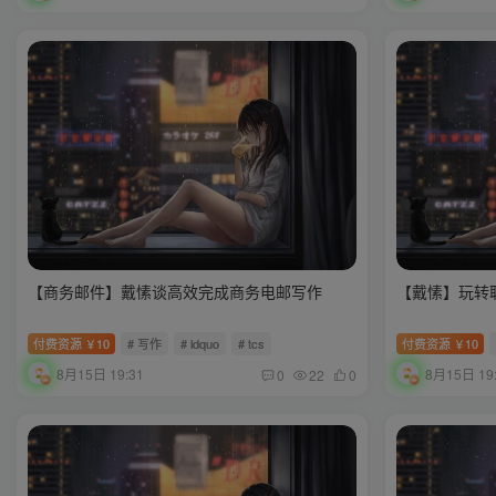
【商务邮件】戴愫谈高效完成商务电邮写作
【戴愫】玩转
付费资源
10
# 写作
# ldquo
# tcs
付费资源
10
￥
￥
8月15日 19:31
8月15日 19
0
22
0