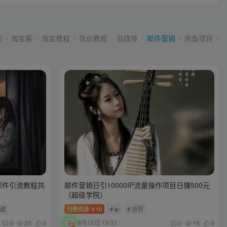
划
淘宝客
淘宝教程
竞价教程
自媒体
邮件营销
闲鱼项目
邮件引流教程共
邮件营销日引10000IP流量操作项目日赚500元
（超级学院）
发送
付费资源
10
# ip
# 日引
￥
8月15日 19:31
0
20
0
0
16
0