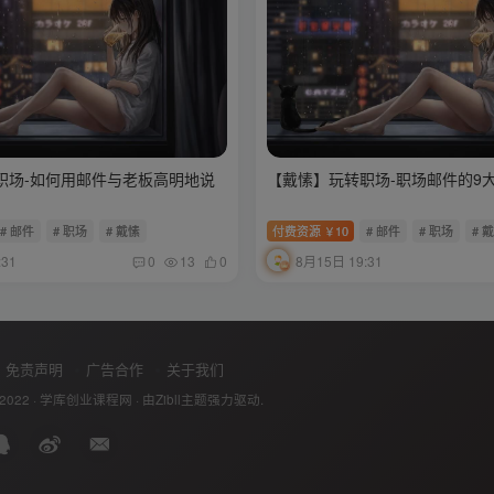
职场-如何用邮件与老板高明地说
【戴愫】玩转职场-职场邮件的9
# 邮件
# 职场
# 戴愫
付费资源
10
# 邮件
# 职场
# 
￥
:31
8月15日 19:31
0
13
0
免责声明
广告合作
关于我们
 2022 ·
学库创业课程网
· 由
Zibll主题
强力驱动.