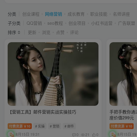
分类
创业课程
网络营销
成长教育
职业技能
名师讲座
子分类
QQ营销
seo教程
创业项目
小红书运营
广告联盟
排序
更新
浏览
点赞
评论
【营销工具】邮件营销实战实操技巧
手把手教你通
座价值299元
付费资源
10
# 实操
# 营销
# 邮件
付费资源
10
￥
￥
8月15日 19:31
8月15日 19
0
21
0