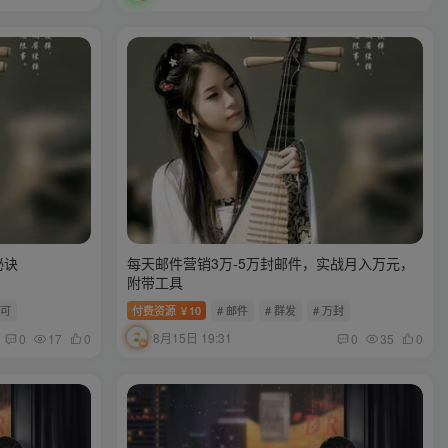
秘诀
每天邮件营销3万-5万封邮件，实战月入万元，
附带工具
许可
付费资源
10
# 邮件
# 群发
# 万封
￥
8月15日 19:31
0
17
0
0
35
0