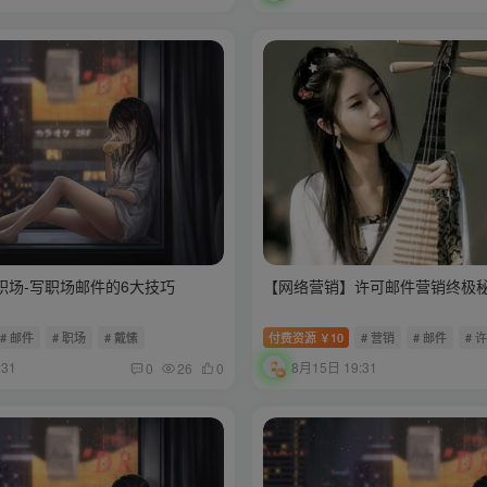
职场-写职场邮件的6大技巧
【网络营销】许可邮件营销终极
# 邮件
# 职场
# 戴愫
付费资源
10
# 营销
# 邮件
# 
￥
:31
8月15日 19:31
0
26
0