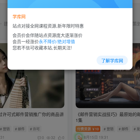
学库网
建站教程
微信营销
快手营销
拼多多教程
挂机项目
文案策
站点对接全网课程资源,新年限时特惠
会员价会伴随站点资源庞大逐渐涨价
会员一经涨价
永不降价/绝对增值
您若不信可收藏本站,长期关注!
了解学库网
过许可式邮件营销推广你的商品讲
《邮件营销实战技巧》最原始的
1集
# 营销
# 邮件
# 许可
付费资源
10
# 营销
# 邮件
# 
￥
:31
8月15日 19:31
0
32
0