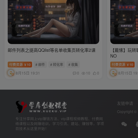
邮件列表之提高QQlist等名单收集页转化率2课
【戴愫】玩转
NO
付费资源
10
# 邮件
# 转化率
# 收集
付费资源
10
￥
￥
8月15日 19:31
8月15日 19
0
10
0
友链申请
Copyright ©
专注分享网上vip赚钱方法、vip课程视频教程、付费网
络课程以及网赚培训，学习引流、建站、赚钱等，学项
目技术从这里开始！