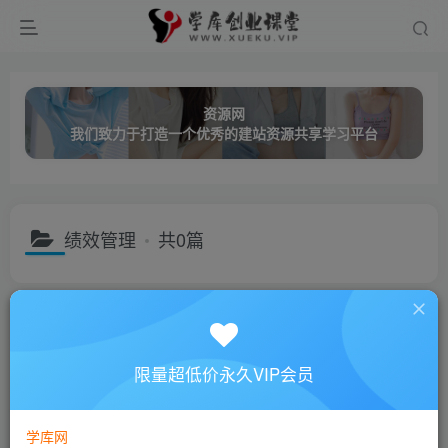
资源网
我们致力于打造一个优秀的建站资源共享学习平台
绩效管理
共0篇
分类
创业课程
网络营销
成长教育
职业技能
名师讲座
子分类
视频讲座
音频讲座
限量超低价永久VIP会员
子分类
领导艺术
成功励志
微营销
市场营销
客户服务
排序
更新
浏览
点赞
评论
学库网