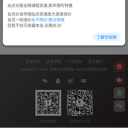
站点对接全网课程资源,新年限时特惠
会员价会伴随站点资源庞大逐渐涨价
会员一经涨价
永不降价/绝对增值
您若不信可收藏本站,长期关注!
了解学库网
友链申请
免责声明
广告合作
关于我们
Copyright © 2022 ·
学库创业课程网
· 由
Zibll主题
强力驱动.
扫码加微信
扫码加公众号