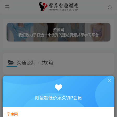
资源网
我们致力于打造一个优秀的建站资源共享学习平台
沟通谈判
共0篇
分类
创业课程
网络营销
成长教育
职业技能
名师讲座
子分类
视频讲座
音频讲座
限量超低价永久VIP会员
子分类
领导艺术
成功励志
微营销
市场营销
客户服务
排序
更新
浏览
点赞
评论
学库网