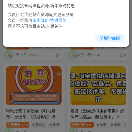
站点对接全网课程资源,新年限时特惠
会员价会伴随站点资源庞大逐渐涨价
会员一经涨价
永不降价/绝对增值
您若不信可收藏本站,长期关注!
大播汇《从入门到精通的直播
沧海《淘搜索》手淘推荐持续
了解学库网
带货系统课》四大导师，带你
拉升实操必备，简单易学，快
玩转抖音直播带货
速掌握
付费资源
10
# 直播
# 带货
# mdash
付费资源
10
# mp
# 搜索
# 拉
￥
￥
8月15日 22:40
8月15日 22:40
0
0
秋秋漫画电商淘宝《引力魔
聚贤《淘宝虚拟店铺项目》虚
方、直通车、超级推荐》培训
拟产品选品、防范技术，不违
课程视频
规玩法等
付费资源
10
# 直通车
# 漫画
# 魔方
付费资源
10
# 淘宝
# 虚拟
# 
￥
￥