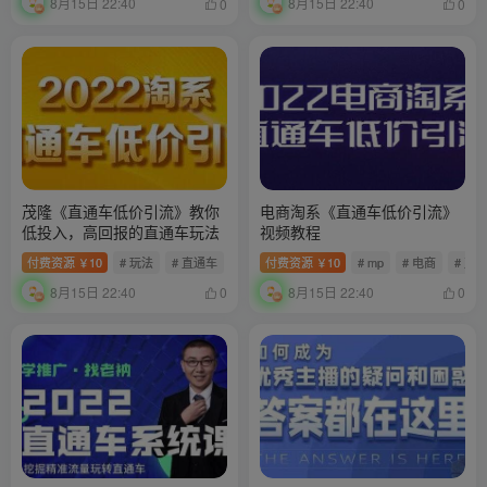
8月15日 22:40
8月15日 22:40
0
0
茂隆《直通车低价引流》教你
电商淘系《直通车低价引流》
低投入，高回报的直通车玩法
视频教程
付费资源
10
# 玩法
# 直通车
# 高回报
付费资源
10
# mp
# 电商
# 直
￥
￥
8月15日 22:40
8月15日 22:40
0
0