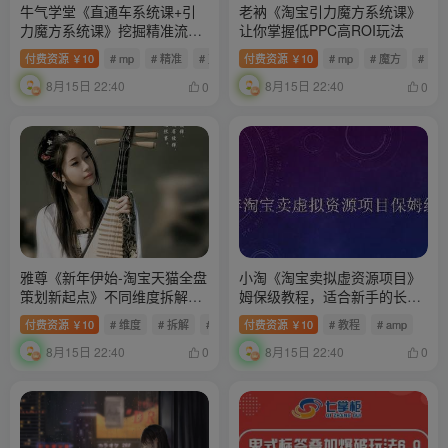
牛气学堂《直通车系统课+引
老衲《淘宝引力魔方系统课》
力魔方系统课》挖掘精准流量
让你掌握低PPC高ROI玩法
玩转直通车
付费资源
10
# mp
# 精准
# 直通车
付费资源
10
# mp
# 魔方
# 引
￥
￥
8月15日 22:40
8月15日 22:40
0
0
雅尊《新年伊始-淘宝天猫全盘
小淘《淘宝卖拟虚‬资源项目》
策划新起点》不同维度拆解行
姆保‬级教程，适合新手的长期
业机会
项目
付费资源
10
# 维度
# 拆解
# 复盘
付费资源
10
# 教程
# amp
￥
￥
8月15日 22:40
8月15日 22:40
0
0