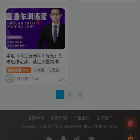
半度《淘宝直通车训练营》打
破思维定势，锁定流量精准转
化
付费资源
10
# 直播
# 思维
# 计划
￥
8月15日 22:40
0
1
2
友链申请
免责声明
广告合作
关于我们
Copyright © 2022 ·
学库创业课程网
· 由
Zibll主题
强力驱动.