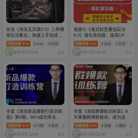
安信《淘宝无货源3.0》三种爆
鬼脚七《鬼式标签叠加玩法
发玩法集合，快速‬‬上手完成你
6.0》强化高效版，提高UV价
店铺的飞起‬‬爆发
值，玩转搜索
付费资源
10
# amp
# 店铺
付费资源
10
# 玩法
# 标签
# 
￥
￥
8月15日 22:40
8月15日 22:40
0
0
半度《淘宝新品爆款打造训练
半度《淘宝群爆款训练营》8
营》第4期，90%成功率全品
天掌握群爆款秘诀，成为运营
类新品打爆方案
进阶高手
付费资源
10
# 打爆
# 新品
# 半度
付费资源
10
# 直播
# 爆款
# 
￥
￥
8月15日 22:40
8月15日 22:40
0
0