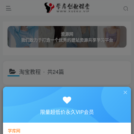
资源网
我们致力于打造一个优秀的建站资源共享学习平台
淘宝教程
共24篇
分类
创业课程
网络营销
成长教育
职业技能
名师讲座
子分类
QQ营销
seo教程
创业项目
小红书运营
广告联盟
限量超低价永久VIP会员
排序
更新
浏览
点赞
评论
学库网