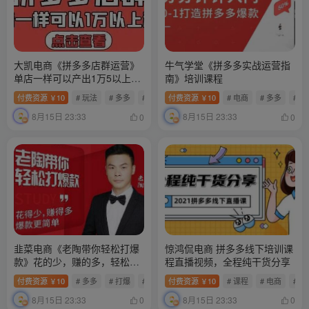
大凯电商《拼多多店群运营》
牛气学堂《拼多多实战运营指
单店一样可以产出1万5以上利
南》培训课程
润
付费资源
10
# 玩法
# 多多
# 大凯
付费资源
10
# 电商
# 多多
# 
￥
￥
8月15日 23:33
8月15日 23:33
0
0
韭菜电商《老陶带你轻松打爆
惊鸿侃电商 拼多多线下培训课
款》花的少，赚的多，轻松玩
程直播视频，全程纯干货分享
赚拼多多
付费资源
10
# 多多
# 打爆
# 轻松
付费资源
10
# 课程
# 电商
# 
￥
￥
8月15日 23:33
8月15日 23:33
0
0