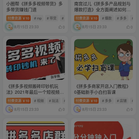
小圈帮《拼多多视频带货》多
南宫过儿《拼多多产品规划与
多带货赚钱门道
爆款打造》全方面阐述如何实
现拼多多店铺爆款
付费资源
10
# mp
# 带货
# 多多
付费资源
10
# 爆款
# 多多
# 
￥
￥
8月15日 23:33
8月15日 23:33
0
0
《拼多多视频搬砖印钞机玩
《拼多多商家开店入门教程》
法》2021年最后一个短视频红
0基础新手小白扫盲课
利项目
付费资源
10
# 视频
# 玩法
# 多多
付费资源
10
# 多多
# 店铺
# 
￥
￥
8月15日 23:33
8月15日 23:33
0
0