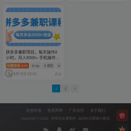
拼多多兼职项目，每天操作2
小时，月入5000+ 手机操作即
可
付费资源
10
# mp
# 课程
# 多多
￥
8月15日 23:33
0
1
2
友链申请
免责声明
广告合作
关于我们
Copyright © 2022 ·
学库创业课程网
· 由
Zibll主题
强力驱动.