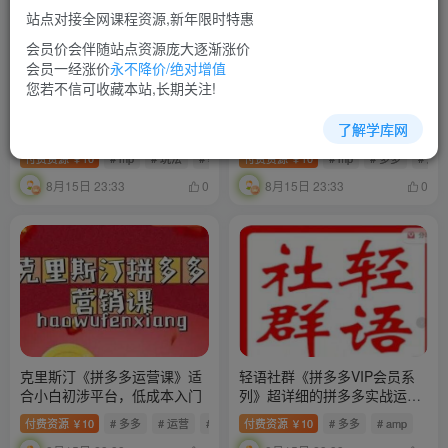
站点对接全网课程资源,新年限时特惠
会员价会伴随站点资源庞大逐渐涨价
会员一经涨价
永不降价/绝对增值
您若不信可收藏本站,长期关注!
左右电商《拼多多无货源店群
《拼多多无货源店群系列课》
了解学库网
玩法》从0~1实战保姆教程，​
教你怎么做拼多多无货源店铺
极速起店必出单
付费资源
10
# mp
# 玩法
# 教程
付费资源
10
# mp
# 多多
# 店
￥
￥
8月15日 23:33
8月15日 23:33
0
0
克里斯汀《拼多多运营课》适
轻语社群《拼多多VIP会员系
合小白初涉平台，低成本入门
列》超详细的拼多多实战运营
攻略
付费资源
10
# 多多
# 运营
# 初涉
付费资源
10
# 多多
# amp
￥
￥