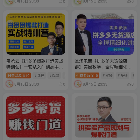
8月15日 23:33
8月15日 23:33
0
0
玺承云《拼多多爆款打造实战
圣淘电商《拼多多无货源店
特训营》一套从入门到高手课
群》实操教学，全程精细化讲
程
解
付费资源
10
# 课程
# 爆款
# 多多
付费资源
10
# 实操
# 多多
# 
￥
￥
8月15日 23:33
8月15日 23:33
0
0