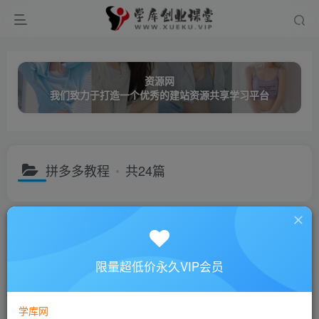
资源网
我们致力于打造一个优秀的建站资源共享学习平台
拼多多教程
共24篇
分类
创业课程
网络营销
成长教育
职业技能
名师讲座
子分类
QQ营销
seo教程
创业项目
小红书运营
广告联盟
限量超低价永久VIP会员
排序
更新
浏览
点赞
评论
学库网