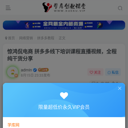
首页
网络营销
拼多多教程
正文
惊鸿侃电商 拼多多线下培训课程直播视频，全程
纯干货分享
admin
关注
私信
8月15日 23:33发布
0
22
0
付费资源
惊鸿侃电商 拼多多线下培训课程直播视频，全程纯干货分享
限量超低价永久VIP会员
此内容为付费资源，请付费后查看
10
88
￥
￥
学库网