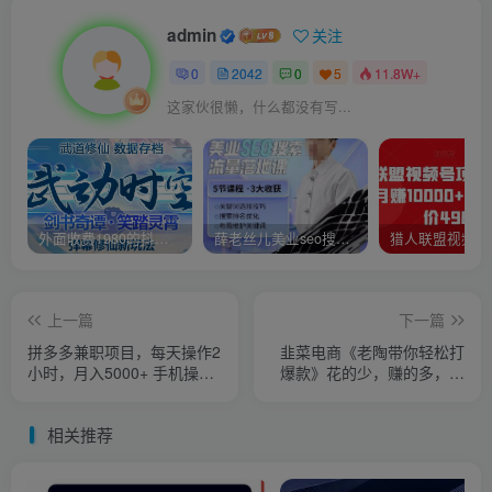
admin
关注
0
2042
0
5
11.8W+
这家伙很懒，什么都没有写...
外面收费1980的抖音武动时空直播项目，无需真人出镜，实时互动直播【软件+详细教程】
薛老丝儿美业seo搜索流量落地课，一周暴涨20w粉丝，全干货讲解
上一篇
下一篇
拼多多兼职项目，每天操作2
韭菜电商《老陶带你轻松打
小时，月入5000+ 手机操作
爆款》花的少，赚的多，轻
即可
松玩赚拼多多
相关推荐