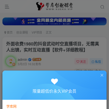
首页
创业课程
VIP项目
正文
外面收费1980的抖音武动时空直播项目，无需真
人出镜，实时互动直播【软件+详细教程】
admin
关注
私信
3月2日 16:32发布
0
621
2
付费资源
外面收费1980的抖音武动时空直播项目，无需真人出镜，实时互动直播【软件+详细教程】
限量超低价永久VIP会员
此内容为付费资源，请付费后查看
10
88
￥
￥
学库网