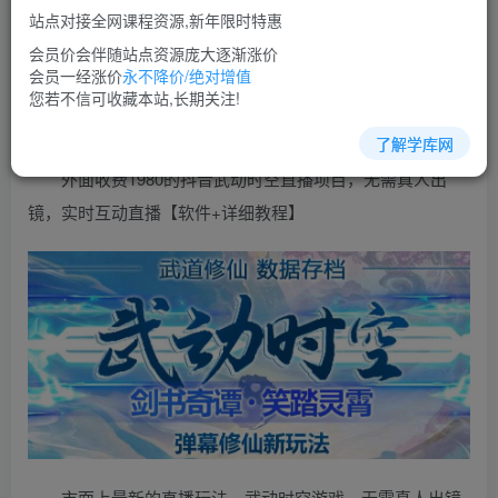
免费
超级会员
站点对接全网课程资源,新年限时特惠
立即购买
会员价会伴随站点资源庞大逐渐涨价
会员一经涨价
永不降价/绝对增值
您当前未登录！建议登陆后购买，可保存购买订单
您若不信可收藏本站,长期关注!
了解学库网
外面收费1980的抖音武动时空直播项目，无需真人出
镜，实时互动直播【软件+详细教程】
市面上最新的直播玩法，武动时空游戏，无需真人出镜