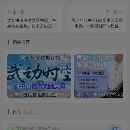
上一篇
下一篇
大炮拼多多运营系列课，各
薛老丝儿美业seo搜索流量落
类​玩法合集，拼多多运营玩
地课，一周暴涨20w粉丝，
法实操
全干货讲解
相关推荐
外面收费1980的抖音武动时空直播项目，无需真人出镜，实时互动直播【软件+详细教程】
薛老丝儿美业seo搜索流量
评论
抢沙发
欢迎您留下宝贵的见解！
提交