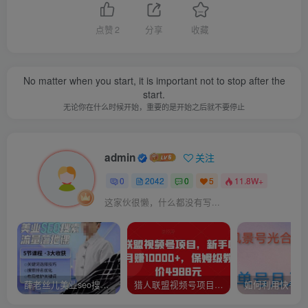
点赞
2
分享
收藏
No matter when you start, it is important not to stop after the
start.
无论你在什么时候开始，重要的是开始之后就不要停止
admin
关注
0
2042
0
5
11.8W+
这家伙很懒，什么都没有写...
薛老丝儿美业seo搜索流量落地课，一周暴涨20w粉丝，全干货讲解
猎人联盟视频号项目，新手0基础轻松月赚10000+，保姆级教程原价4988元