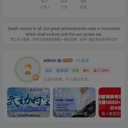
点赞
0
分享
收藏
Death comes to all, but great achievements raise a monument
which shall endure until the sun grows old.
死亡无人能免，但非凡的成就会树起一座纪念碑，它将一直立到太阳冷却之时
admin
关注
0
2042
0
5
11.8W+
这家伙很懒，什么都没有写...
外面收费1980的抖音武动时空直播项目，无需真人出镜，实时互动直播【软件+详细教程】
薛老丝儿美业seo搜索流量落地课，一周暴涨20w粉丝，全干货讲解