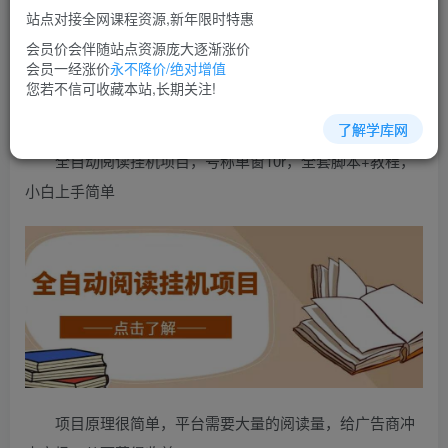
免费
超级会员
站点对接全网课程资源,新年限时特惠
立即购买
会员价会伴随站点资源庞大逐渐涨价
会员一经涨价
永不降价/绝对增值
您当前未登录！建议登陆后购买，可保存购买订单
您若不信可收藏本站,长期关注!
了解学库网
全自动阅读挂机项目，号称单窗10r，全套脚本+教程，
小白上手简单
项目原理很简单，平台需要大量的阅读量，给广告商冲