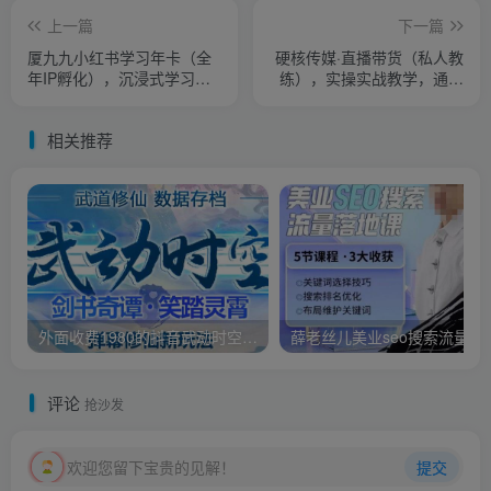
上一篇
下一篇
厦九九小红书学习年卡（全
硬核传媒·直播带货（私人教
年IP孵化），沉浸式学习，
练），实操实战教学，通俗
一起成为有影响力的小红书
易懂，学完后新手小白一个
博主
人也能做带货
相关推荐
外面收费1980的抖音武动时空直播项目，无需真人出镜，实时互动直播【软件+详细教程】
薛老丝儿美业seo搜索流量
评论
抢沙发
欢迎您留下宝贵的见解！
提交