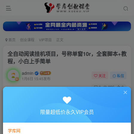
首页
创业课程
VIP项目
正文
全自动阅读挂机项目，号称单窗10r，全套脚本+教
程，小白上手简单
admin
关注
私信
1月6日 15:45发布
0
226
0
付费资源
全自动阅读挂机项目，号称单窗10r，全套脚本+教程，小白上手简单
限量超低价永久VIP会员
此内容为付费资源，请付费后查看
10
88
￥
￥
学库网