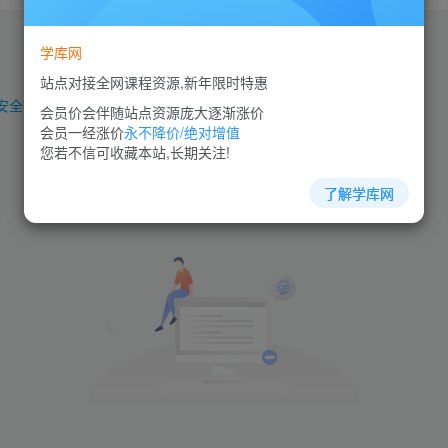
学库网
站点对接全网课程资源,新年限时特惠
安全管理
团队管理
商业模式
品质管理
员工管理
人力资源
会员价会伴随站点资源庞大逐渐涨价
会员一经涨价
永不降价/绝对增值
您若不信可收藏本站,长期关注!
了解学库网