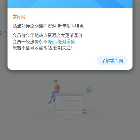
学库网
站点对接全网课程资源,新年限时特惠
安全管理
团队管理
商业模式
品质管理
员工管理
人力资源
会员价会伴随站点资源庞大逐渐涨价
会员一经涨价
永不降价/绝对增值
您若不信可收藏本站,长期关注!
了解学库网