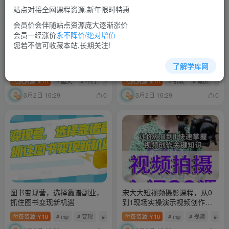
站点对接全网课程资源,新年限时特惠
会员价会伴随站点资源庞大逐渐涨价
会员一经涨价
永不降价/绝对增值
您若不信可收藏本站,长期关注!
绅白不白·小红书无货源第五
百度万词霸屏实操项目引流
了解学库网
版，零投入起店，无脑图文精
课，30天霸屏10万关键词
细化玩法
付费资源
10
# 图文
# 不白
# 小红
付费资源
10
# 引流
# 霸屏
# 
￥
￥
3月2日 16:29
3月2日 16:29
0
0
图书变现营，选择靠谱副业，
宋大大短视频摄影课程，从0
抓住图书变现新机遇
到1现场实操演示视频创作的
全过程
付费资源
10
# mp
# 变现
# 图书
付费资源
10
# mp
# 视频
# 实
￥
￥