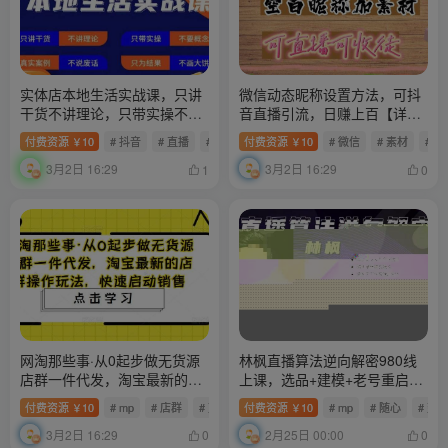
实体店本地生活实战课，只讲
微信动态昵称设置方法，可抖
干货不讲理论，只带实操不要
音直播引流，日赚上百【详细
概念
视频教程+素材】
付费资源
10
# 抖音
# 直播
# 门店
付费资源
10
# 微信
# 素材
# 
￥
￥
3月2日 16:29
3月2日 16:29
1
0
网淘那些事·从0起步做无货源
林枫直播算法逆向解密980线
店群一件代发，淘宝最新的店
上课，选品+建模+老号重启
群操作玩法，快速启动销售
+控流+罗盘分析+小店随心推
付费资源
10
# mp
# 店群
# 蓝海
付费资源
10
# mp
# 随心
# 建
￥
￥
3月2日 16:29
2月25日 00:00
0
0