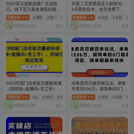
2023亚马逊新品推广实战技
抖音二次登录验证人脸核对，
巧，线下百万美金课程的精简
2月更新技术，会员免费下
版，简单粗暴可复制，实操性
载！
付费资源
10
# 课程
# 推广
# 广告
付费资源
10
# 抖音
# 会员
# 
￥
￥
强的推广手段
3月2日 16:29
3月2日 16:29
0
0
2023同城门店老板流量破局课
闲鱼卖货日破百单玩法，单账
（短视频+直播间+员工号），
号卖货336万，超简单的0门槛
同城号系统运营课
变现项目，简单粗暴来钱快
付费资源
10
# ip
# 如何
# 同城
付费资源
10
# 变现
# 闲鱼
# 
￥
￥
3月2日 16:29
3月2日 16:29
0
0