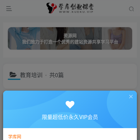
资源网
我们致力于打造一个优秀的建站资源共享学习平台
教育培训
共0篇
分类
创业课程
网络营销
成长教育
职业技能
名师讲座
子分类
视频讲座
音频讲座
限量超低价永久VIP会员
子分类
销售培训
营销技巧
管理经营
演讲与口才
时间管理
排序
更新
浏览
点赞
评论
学库网