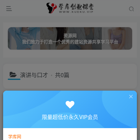
资源网
我们致力于打造一个优秀的建站资源共享学习平台
演讲与口才
共0篇
分类
创业课程
网络营销
成长教育
职业技能
名师讲座
子分类
视频讲座
音频讲座
限量超低价永久VIP会员
子分类
销售培训
营销技巧
管理经营
演讲与口才
时间管理
排序
更新
浏览
点赞
评论
学库网