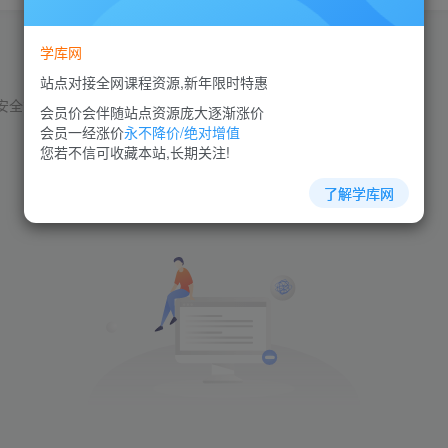
学库网
站点对接全网课程资源,新年限时特惠
安全管理
团队管理
商业模式
品质管理
员工管理
人力资源
会员价会伴随站点资源庞大逐渐涨价
会员一经涨价
永不降价/绝对增值
您若不信可收藏本站,长期关注!
了解学库网