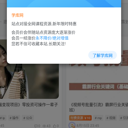
学库网
建站教程
微信营销
快手营销
拼多多教程
挂机项目
文案策
站点对接全网课程资源,新年限时特惠
会员价会伴随站点资源庞大逐渐涨价
会员一经涨价
永不降价/绝对增值
您若不信可收藏本站,长期关注!
了解学库网
P强变现项目》零投资可操作一辈子
《视频号批量引流》霸屏行业关
班）
# ip
# 操作
# 公众
付费资源
10
# mp
# 视频
# 引
￥
:45
8月15日 23:45
0
43
0