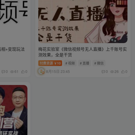
相+变现玩法
梅花实验室《微信视频号无人直播》上千账号实
测效果，全是干货
付费资源
10
# 视频
# 直播
# 微信
￥
8月15日 23:45
0
61
0
0
26
0