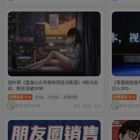
倪叶明《蓝海公众号矩阵项目训练营》0粉冷启
《零基础视频
动，粉丝突破30W
日入300+
付费资源
10
# mp
# 公众
# 倪叶明
付费资源
10
￥
￥
8月15日 23:45
8月15日 23
0
24
0