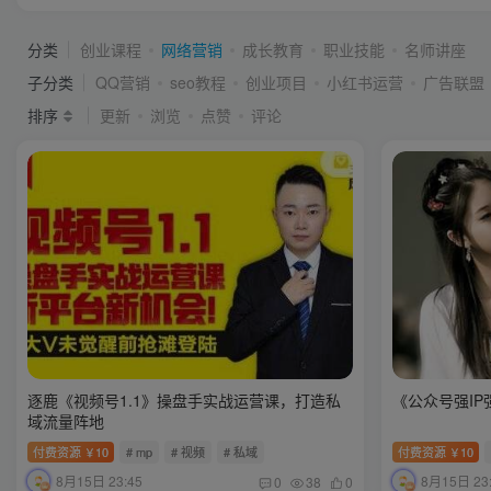
分类
创业课程
网络营销
成长教育
职业技能
名师讲座
子分类
QQ营销
seo教程
创业项目
小红书运营
广告联盟
排序
更新
浏览
点赞
评论
逐鹿《视频号1.1》操盘手实战运营课，打造私
《公众号强I
域流量阵地
付费资源
10
# mp
# 视频
# 私域
付费资源
10
￥
￥
8月15日 23:45
8月15日 23
0
38
0