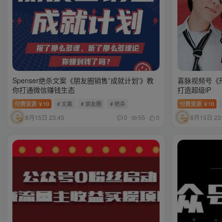
Spenser绝杀文案《朋友圈销售”成就计划'》教
喜脉视频号《
你打通微信赚钱生态
打造超级iP
付费资源
10
# 文案
# 朋友圈
# 绝杀
付费资源
10
￥
￥
8月15日 23:45
8月15日 23
0
55
0