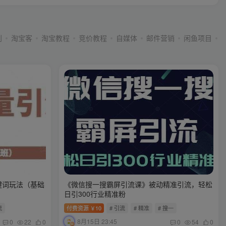
划
淘宝客
淘宝教程
竞价教程
自媒体
邮件营销
闲鱼项目
键词玩法（基础
《微信搜一搜霸屏引流课》被动精准引流，轻松
日引300行业精准粉
流
付费资源
10
# 引流
# 精准
# 搜一
￥
8月15日 23:45
0
22
0
0
54
0