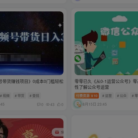
号带货赚钱项目》0成本0门槛轻松
零零已久《从0-1运营公众号》
性了解公众号运营
# 视频
# 带货
# 查找
付费资源
10
# 运营
# 公众
# 
￥
:45
8月15日 23:45
0
43
0