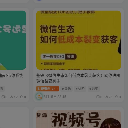
零基础带你系统
鉴锋《微信生态如何低成本裂变获客》助你进阶
微信裂变高手
零零
付费资源
10
# 微信
# 进阶
# 裂变
￥
8月15日 23:45
0
12
0
0
76
0