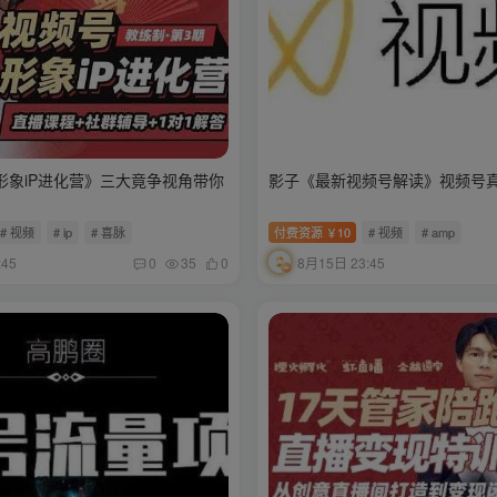
形象iP进化营》三大竟争视角带你
影子《最新视频号解读》视频号真
# 视频
# ip
# 喜脉
付费资源
10
# 视频
# amp
￥
:45
8月15日 23:45
0
35
0