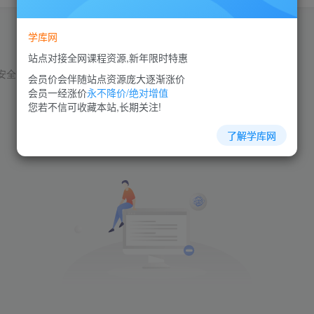
学库网
站点对接全网课程资源,新年限时特惠
安全管理
团队管理
商业模式
品质管理
员工管理
人力资源
会员价会伴随站点资源庞大逐渐涨价
会员一经涨价
永不降价/绝对增值
您若不信可收藏本站,长期关注!
了解学库网