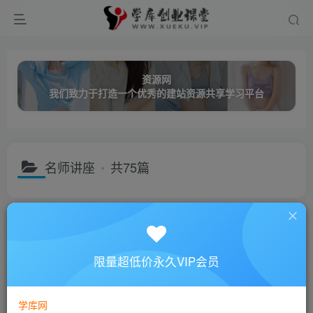
资源网
我们致力于打造一个优秀的建站资源共享学习平台
名师讲座
共75篇
分类
创业课程
网络营销
成长教育
职业技能
名师讲座
子分类
视频讲座
音频讲座
限量超低价永久VIP会员
排序
更新
浏览
点赞
评论
学库网