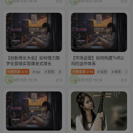
8月15日 19:16
8月15日 19:16
0
0
【创新增长大会】如何借力数
【市场运营】如何构建ToB公
字化营销实现爆发式增长
司的运作体系
付费资源
10
# mp
# 营销
# 增长
付费资源
10
# 运营
# 体系
# to
￥
￥
8月15日 19:16
8月15日 19:16
0
0