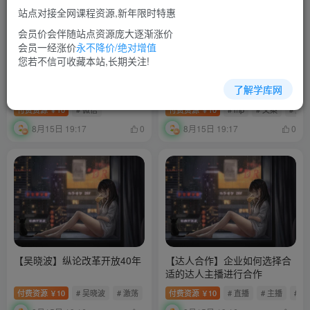
站点对接全网课程资源,新年限时特惠
会员价会伴随站点资源庞大逐渐涨价
会员一经涨价
永不降价/绝对增值
您若不信可收藏本站,长期关注!
【大号拆解】20天带你深度剖
【暖石运营】掌握市场运营基
了解学库网
析40个顶级微信公众号
本功
付费资源
10
# 微信
付费资源
10
# mp
# 文案
# 运
￥
￥
8月15日 19:17
8月15日 19:17
0
0
【吴晓波】纵论改革开放40年
【达人合作】企业如何选择合
适的达人主播进行合作
付费资源
10
# 吴晓波
# 激荡
付费资源
10
# 直播
# 主播
# 
￥
￥