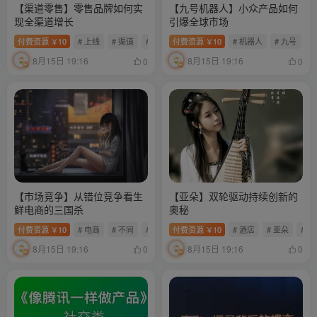
【渠道零售】零售品牌如何实
【九号机器人】小众产品如何
现全渠道增长
引爆全球市场
付费资源
10
# 上线
# 渠道
# 零售
付费资源
10
# 机器人
# 九号
￥
￥
8月15日 19:16
8月15日 19:16
0
0
【市场竞争】从错位竞争看生
【亚朵】双轮驱动持续创新的
鲜电商的三国杀
奥秘
付费资源
10
# 电商
# 不同
# 错位
付费资源
10
# 酒店
# 亚朵
# 
￥
￥
8月15日 19:16
8月15日 19:16
0
0