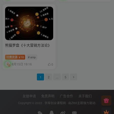
熊猫罗盘《十大营销方法论》
付费资源
10
# amp
￥
8月15日 19:16
0
1
2
…
5
友链申请
免责声明
广告合作
关于我们
Copyright © 2022 ·
学库创业课程网
· 由
Zibll主题
强力驱动.