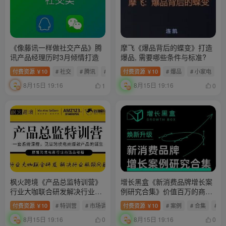
《像藤讯一样做社交产品》腾
摩飞《爆品背后的蝶变》打造
讯产品经理历时3月倾情打造
爆品, 需要哪些条件与标准?
付费资源
10
# 社交
# 腾讯
# 类产品
付费资源
10
# 爆品
# 小家电
#
￥
￥
8月15日 19:16
8月15日 19:16
1
0
枫火跨境《产品总监特训营》
增长黑盒《新消费品牌增长案
行业大咖联合研发解决行业瓶
例研究合集》价值百万的商业
颈问题
情报
付费资源
10
# 特训营
# 市场调研
# 枫火
付费资源
10
# 案例
# 合集
# 
￥
￥
8月15日 19:16
8月15日 19:16
0
0