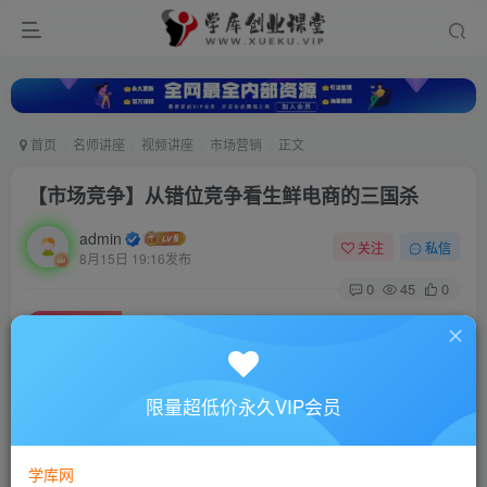
首页
名师讲座
视频讲座
市场营销
正文
【市场竞争】从错位竞争看生鲜电商的三国杀
admin
关注
私信
8月15日 19:16发布
0
45
0
付费资源
【市场竞争】从错位竞争看生鲜电商的三国杀
此内容为付费资源，请付费后查看
10
限量超低价永久VIP会员
88
￥
￥
免费
超级会员
学库网