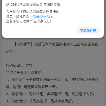
站点对接全网课程资源,新年限时特惠
立即购买
会员价会伴随站点资源庞大逐渐涨价
您当前未登录！建议登陆后购买，可保存购买订单
会员一经涨价
永不降价/绝对增值
您若不信可收藏本站,长期关注!
了解学库网
市场营销培训课程视频讲座简介：
【市场竞争】从错位竞争看生鲜电商的三国杀讲座课程
简介：
核心知识点（学）
错位竞争五大步骤总结：
1、找到发生十倍速变化的单一要素：运用PEST模型分析环
境、运用供需连模型拆解产业链。
2、需求错位：可以从用户类型选择、用户痛点选择入手。
3、供给错位：从品类选择、品类特点拆解。