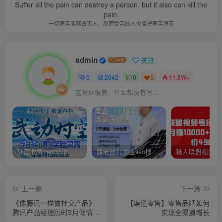
Suffer all the pain can destroy a person, but it also can kill the
pain.
一切痛苦能够毁灭人，然而受苦的人也能把痛苦消灭
admin
关注
0
2042
0
5
11.8W+
这家伙很懒，什么都没有写...
外面收费1980的抖音武动时空直播项目，无需真人出镜，实时互动直播【软件+详细教程】
薛老丝儿美业seo搜索流量落地课，一周暴涨20w粉丝，全干货讲解
上一篇
下一篇
《像藤讯一样做社交产品》
【渠道零售】零售品牌如何
腾讯产品经理历时3月倾情打
实现全渠道增长
造