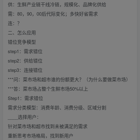
供：生鲜产业链干线冷链，规模化、品牌化供给
需：80，90，00后代际变化；多快好省需求
连：？
二、怎么应用
错位竞争模型
step1：需求错位
step2：供给错位
step3：连接错位
***问：菜市场和超市谁的份额更大？（为什么要做菜市场）
***答：菜市场占整个生鲜市场50%以上
Step1：需求错位
需求分类模型：消费年龄、消费分级、区域分割
____选择用户：
针对菜市场和超市找到未被满足的需求
重新思考市场格局，找到新用户