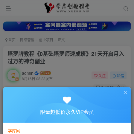
首页
网络营销
创业项目
正文
塔罗牌教程《0基础塔罗师速成班》21天开启月入
过万的神奇副业
admin
关注
私信
8月16日 08:23发布
0
22
0
付费资源
塔罗牌教程《0基础塔罗师速成班》21天开启月入过万的神奇副业
限量超低价永久VIP会员
此内容为付费资源，请付费后查看
10
88
￥
￥
学库网