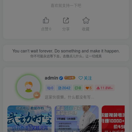
喜欢就支持一下吧
点赞
0
分享
收藏
You can't wait forever. Do something and make it happen.
你不可能永远等下去，去做点儿什么，让一切成真
admin
关注
0
2042
0
5
11.8W+
这家伙很懒，什么都没有写...