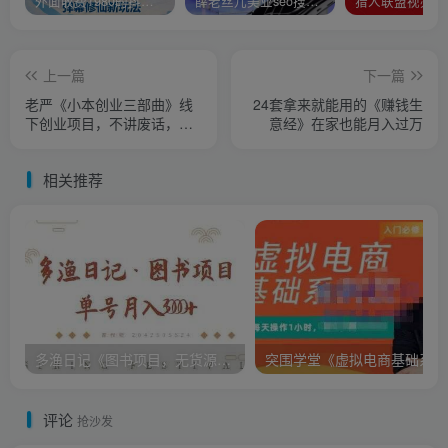
外面收费1980的抖音武动时空直播项目，无需真人出镜，实时互动直播【软件+详细教程】
薛老丝儿美业seo搜索流量落地课，一周暴涨20w粉丝，全干货讲解
上一篇
下一篇
老严《小本创业三部曲》线
24套拿来就能用的《赚钱生
下创业项目，不讲废话，都
意经》在家也能月入过万
是核心干货内容
相关推荐
多渔日记《图书项目，无货源图书模式》纯搬运，单号月入3000+
突
评论
抢沙发