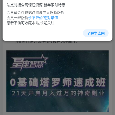
免费
超级会员
站点对接全网课程资源,新年限时特惠
立即购买
会员价会伴随站点资源庞大逐渐涨价
会员一经涨价
永不降价/绝对增值
您当前未登录！建议登陆后购买，可保存购买订单
您若不信可收藏本站,长期关注!
了解学库网
创业项目培训课程视频教程讲座简介：