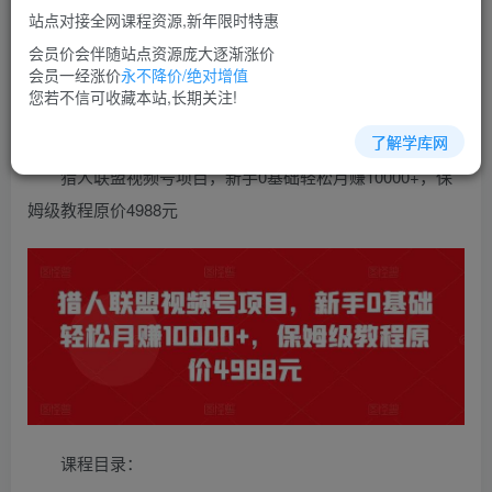
免费
超级会员
站点对接全网课程资源,新年限时特惠
立即购买
会员价会伴随站点资源庞大逐渐涨价
会员一经涨价
永不降价/绝对增值
您当前未登录！建议登陆后购买，可保存购买订单
您若不信可收藏本站,长期关注!
了解学库网
猎人联盟视频号项目，新手0基础轻松月赚10000+，保
姆级教程原价4988元
课程目录：