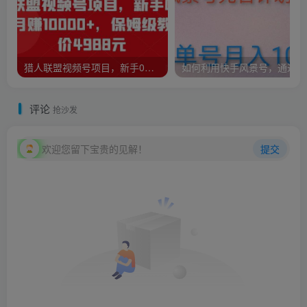
猎人联盟视频号项目，新手0基础轻松月赚10000+，保姆级教程原价4988元
如何
评论
抢沙发
欢迎您留下宝贵的见解！
提交