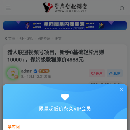
首页
创业课程
VIP资源
正文
猎人联盟视频号项目，新手0基础轻松月赚
10000+，保姆级教程原价4988元
admin
关注
私信
8月16日 12:31发布
0
354
0
付费资源
猎人联盟视频号项目，新手0基础轻松月赚10000+，保姆级教程原价4988元
限量超低价永久VIP会员
此内容为付费资源，请付费后查看
10
88
￥
￥
学库网