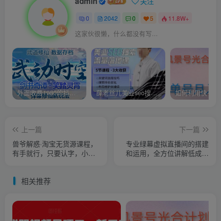
admin
关注
0
2042
0
5
11.8W+
这家伙很懒，什么都没有写...
外面收费1980的抖音武动时空直播项目，无需真人出镜，实时互动直播【软件+详细教程】
薛老丝儿美业seo搜索流量落地课，一周暴涨20w粉丝，全干货讲解
上一篇
下一篇
兽爷解惑·淘宝无货源课程，
专业绿幕虚拟直播间的搭建
有手就行，只要认字，小学
和运用，全方位讲解低成本
生也可以学会
打造个人直播间（视频课程
+教学实操）
相关推荐