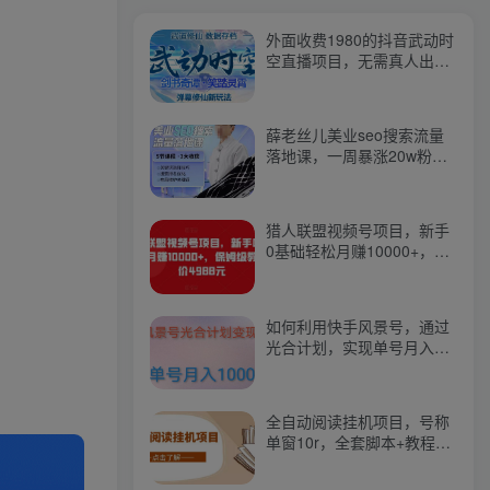
外面收费1980的抖音武动时
空直播项目，无需真人出
镜，实时互动直播【软件
+详细教程】
薛老丝儿美业seo搜索流量
落地课，一周暴涨20w粉
丝，全干货讲解
猎人联盟视频号项目，新手
0基础轻松月赚10000+，保
姆级教程原价4988元
如何利用快手风景号，通过
光合计划，实现单号月入
1000+（附详细教程及制作
软件）
全自动阅读挂机项目，号称
单窗10r，全套脚本+教程，
小白上手简单