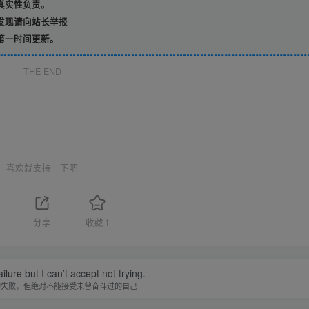
真实性负责。
发现请向站长举报
第一时间更新。
THE END
喜欢就支持一下吧
分享
收藏
1
ilure but I can’t accept not trying.
的失败，但绝对不能接受未曾奋斗过的自己