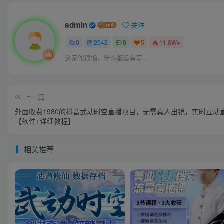
admin
关注
0
2042
0
5
11.8W+
这家伙很懒，什么都没有写...
上一篇
外面收费1980的抖音武动时空直播项目，无需真人出镜，实时互动
【软件+详细教程】
相关推荐