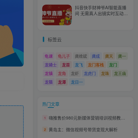
抖音快手财神爷AI智能直播
间 无需真人出镜实时互动
不封号礼物打赏赚到手软
标签云
龟课
龟儿子
龚维斌
龚成
龚天
龚一
龙骑士
龙首
龙飞
龙门客栈
龙门
龙镇
龙角
龙虾
龙虎门
龙珠
龙王庙
龙猫
龙潭
龙日一
热门文章
嗨推售价980元新媒体营销培训视频教程（8课）
1
黄岛主：微信视频号带货变现大解析
2