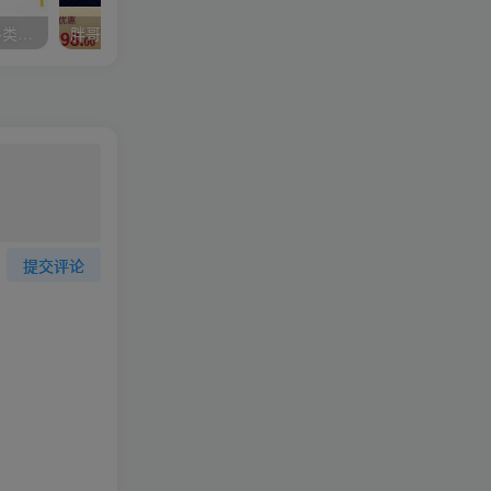
大炮拼多多运营系列课，各类​玩法合集，拼多多运营玩法实操
胖哥电商·淘宝虚拟店铺电商课，解决小白做电商的困惑，新人一台手机也能做电商
提交评论