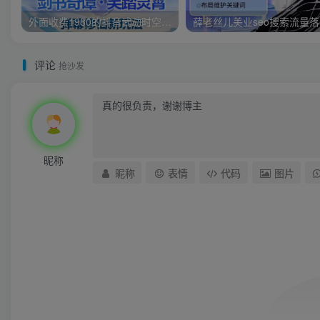
外面收费1980的抖音武动时空直播项目，无需真人出镜，实时互动直播【软件+详细教程】
薛老
评论
抢沙发
昵称
昵称
表情
代码
图片