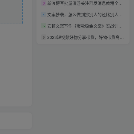
新浪博客批量漫游关注群发消息教程全自动引流赚钱（附软件）
3
文案抄袭，怎么做到抄别人的还比别人赚的多
4
安顿文案写作《爆款吸金文案》实战训练营，30天开启文案赚钱之旅
5
2023短视频好物分享带货，好物带货高级教程，高手一句点拨，新手也能快速上手
6