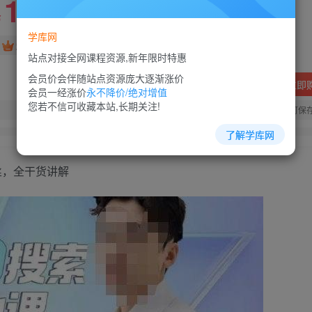
10
88
￥
￥
学库网
免费
超级会员
站点对接全网课程资源,新年限时特惠
会员价会伴随站点资源庞大逐渐涨价
立即
会员一经涨价
永不降价/绝对增值
您若不信可收藏本站,长期关注!
您当前未登录！建议登陆后购买，可保
了解学库网
丝，全干货讲解