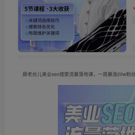
薛老丝儿美业seo搜索流量落地课，一周暴涨20w粉