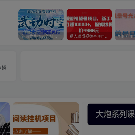
外面收费1980的抖音武动时空直播项目，无需真人出镜，实时互动直播【软件+详细教程】
猎人联盟视频号项目，新手0基础轻松月赚10000+，保姆级教程原价4988元
直播