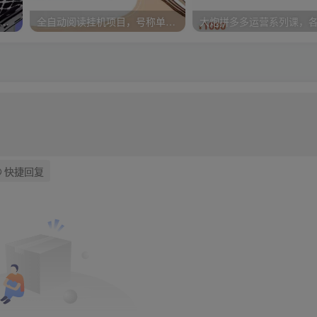
丝儿美业seo搜索流量落地课，一周暴涨20w粉丝，全干货讲解
全自动阅读挂机项目，号称单窗10r，全套脚本+教程，小白上手简单
快捷回复