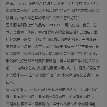
创新。 制度建设是创新的动力，激发了全社会的创新活力。
你喜欢音乐吗？喜欢黑胶唱片吗？如果在酒店的客房里听黑
胶唱片，你会是怎样的感受？会不会感到好奇？
亚朵酒店刚刚上新的品牌：Z:OTEL，是集住宿、音乐、艺
术、美食为一体的，为Z世代打造的全新生活方式酒店。酒
店外观并不炫酷， 但是内部风格比较时尚前卫，有着亚朵一
贯的清新与温暖：大堂和每个房间里都有一台非常精美可爱
的黑胶唱片机把耳朵唤醒；房间的隔音也做了专门的设计；
淋浴间的灯光时不时变换着颜色，可以听着音乐尽情舞蹈歌
唱…… 这种文艺的感觉虽然看起来是小切口，但是却隐含了
大的需求—— 这个调调很符合广大 小众高逼格文艺青年” 的
口味。
除了Z:OTEL， 亚朵还有很多有意思的IP酒店， 比如亚朵严
选、亚朵虎扑酒店、亚朵腾讯QQ酒店、亚朵戏剧酒店……
任何成功都不是一蹴而就的，是什么在推动亚朵的持续创