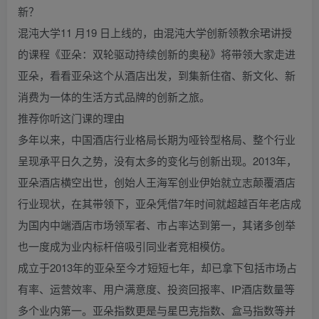
新？
混沌大学11 月19 日上线的，由混沌大学创新领教余珺讲授
的课程《亚朵：双轮驱动持续创新的奥秘》将带领大家走进
亚朵，看看亚朵这个从酒店出发，到集新住宿、新文化、新
消费为一体的生活方式品牌的创新之旅。
推荐你听这门课的理由
多年以来，中国酒店行业格局长期为哑铃型格局、整个行业
呈现承平日久之势，没有太多的变化与创新出现。2013年，
亚朵酒店横空出世，创始人王海军创业伊始就立志颠覆酒店
行业现状，在其带领下，亚朵凭借7年时间就超越百年老店成
为国内中端酒店市场领军者、市占率达到第一，其诸多创举
也一度成为业内标杆倍吸引同业者竞相模仿。
成立于2013年的亚朵至今才短短七年，却已拿下包括市场占
有率、运营效率、用户满意度、投资回报率、IP酒店数量等
多个业内第一。亚朵指数更是与星巴克指数、盒马指数等并