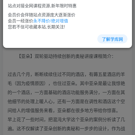
站点对接全网课程资源,新年限时特惠
立即购买
会员价会伴随站点资源庞大逐渐涨价
您当前未登录！建议登陆后购买，可保存购买订单
会员一经涨价
永不降价/绝对增值
您若不信可收藏本站,长期关注!
了解学库网
市场营销培训课程视频讲座简介：
【亚朵】双轮驱动持续创新的奥秘讲座课程简介：
过去几个月，断断续续住过不同的酒店，有薅五星酒店的羊
毛（因为疫情原因），也住过亚朵。其中亚朵是最让我惊艳
的一个酒店，一方面基础的酒店功能服务满分，一方面在其
他细节的处理上暖人心，还有一方面是在调性和酒店这个空
间给人的增值服务来看，亚朵都在很多地方带给你惊喜。
早上花了一些时间，把混沌大学这个亚朵的案例分析读了几
遍。这不仅解读了亚朵创新的奥秘和一步步的设计，作为战