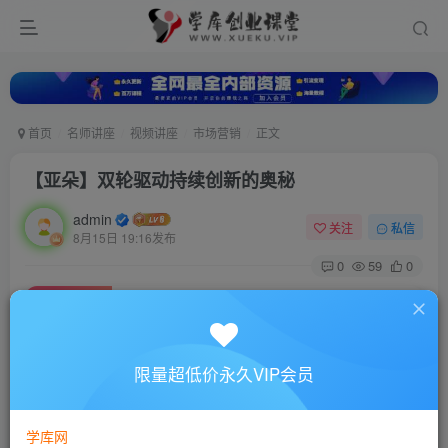
首页
名师讲座
视频讲座
市场营销
正文
【亚朵】双轮驱动持续创新的奥秘
admin
关注
私信
8月15日 19:16发布
0
59
0
付费资源
【亚朵】双轮驱动持续创新的奥秘
此内容为付费资源，请付费后查看
10
限量超低价永久VIP会员
88
￥
￥
免费
超级会员
学库网