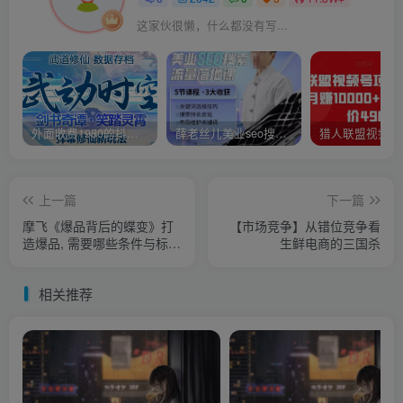
这家伙很懒，什么都没有写...
外面收费1980的抖音武动时空直播项目，无需真人出镜，实时互动直播【软件+详细教程】
薛老丝儿美业seo搜索流量落地课，一周暴涨20w粉丝，全干货讲解
上一篇
下一篇
摩飞《爆品背后的蝶变》打
【市场竞争】从错位竞争看
造爆品, 需要哪些条件与标
生鲜电商的三国杀
准?
相关推荐