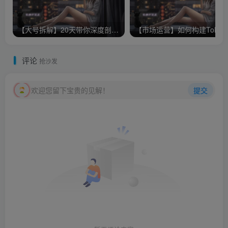
【大号拆解】20天带你深度剖析40个顶级微信公众号
【市场运营
评论
抢沙发
欢迎您留下宝贵的见解！
提交