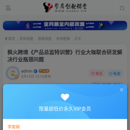
首页
名师讲座
视频讲座
市场营销
正文
枫火跨境《产品总监特训营》行业大咖联合研发解
决行业瓶颈问题
admin
关注
私信
8月15日 19:16发布
0
37
0
付费资源
枫火跨境《产品总监特训营》行业大咖联合研发解决行业瓶颈问题
限量超低价永久VIP会员
此内容为付费资源，请付费后查看
10
88
￥
￥
学库网