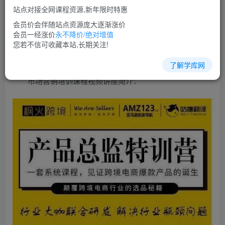
免费
超级会员
站点对接全网课程资源,新年限时特惠
立即购买
会员价会伴随站点资源庞大逐渐涨价
会员一经涨价
永不降价/绝对增值
您当前未登录！建议登陆后购买，可保存购买订单
您若不信可收藏本站,长期关注!
了解学库网
市场营销培训课程视频讲座简介：