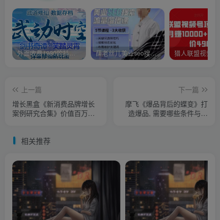
外面收费1980的抖音武动时空直播项目，无需真人出镜，实时互动直播【软件+详细教程】
薛老丝儿美业seo搜索流量落地课，一周暴涨20w粉丝，全干货讲解
上一篇
下一篇
增长黑盒《新消费品牌增长
摩飞《爆品背后的蝶变》打
案例研究合集》价值百万的
造爆品, 需要哪些条件与标
商业情报
准?
相关推荐