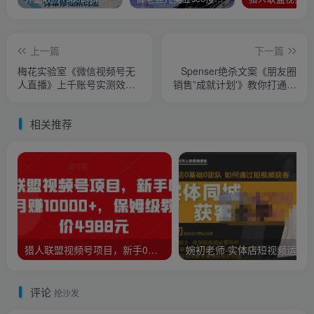
上一篇
下一篇
梅花实验室《微信视频号无
Spenser绝杀文案《朋友圈
人直播》上千账号实测效
销售”成就计划'》教你打通微
果，全是干货
信赚钱生态
相关推荐
猎人联盟视频号项目，新手0基础轻松月赚10000+，保姆级教程原价4988元
评论
抢沙发