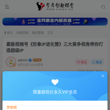
首页
网络营销
微信营销
正文
喜脉视频号《形象iP进化营》三大竟争视角带你打
造超级iP
admin
关注
私信
8月15日 23:45发布
0
34
0
付费资源
喜脉视频号《形象iP进化营》三大竟争视角带你打造超级iP
限量超低价永久VIP会员
此内容为付费资源，请付费后查看
10
88
￥
￥
学库网