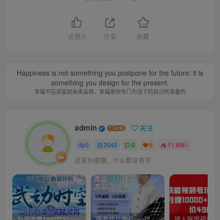
点赞
0
分享
收藏
Happiness is not something you postpone for the future; it is
something you design for the present.
幸福不应该留到未来品尝，幸福是你专门为当下的自己所准备的
admin
关注
0
2042
0
5
11.8W+
这家伙很懒，什么都没有写...
外面收费1980的抖音武动时空直播项目，无需真人出镜，实时互动直播【软件+详细教程】
薛老丝儿美业seo搜索流量落地课，一周暴涨20w粉丝，全干货讲解