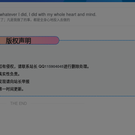
 whatever I did, I did with my whole heart and mind.
做了；凡是我做了的事，都是全身心地投入去做的
版权声明
有侵权，请联系站长 QQ
115904045
进行删除处理。
真实性负责。
发现请向站长举报
第一时间更新。
THE END