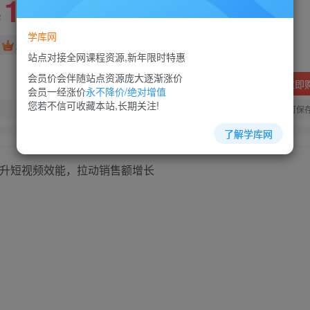
10
88
￥
￥
学库网
免费
超级会员
站点对接全网课程资源,新年限时特惠
会员价会伴随站点资源庞大逐渐涨价
立即
会员一经涨价
永不降价/绝对增值
您若不信可收藏本站,长期关注!
您当前未登录！建议登陆后购买，可保
了解学库网
提升短视频效能，拉动销售额增长