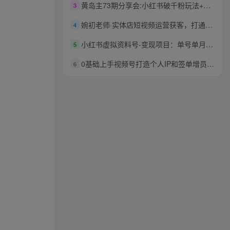
黄岛主73期分享会:小红书破千粉玩法+抖音同城号本地引流玩法
3
婉初老师·实体店短视频运营获客，打通抖音获客路劲，使用短视频增大实体店或企业曝光
4
小红书虚拟资料号-变现项目：单号单月纯利润1-5w+实操玩法分享
5
0基础上手视频号打造个人IP和签单增员，保险从业者即学即用的视频号爆款攻略，助你变现百万保费
6