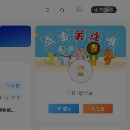
开通会员
私信
HI！请登录
75
0
登录
注册
彬彬很靠谱·抖音带货视频实操投流，手把手教学，提升短视频效能，拉动销售额增长