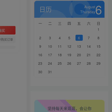
6
August
日历
Thursday
一
二
三
四
五
六
日
1
购买
2
3
4
5
6
7
8
存购买订单
9
10
11
12
13
14
15
16
17
18
19
20
21
22
23
24
25
26
27
28
29
生活也美好了！
30
31
心情也舒畅了！
走路也有劲了！
腿也不痛了！
坚持每天来逛逛，会让你