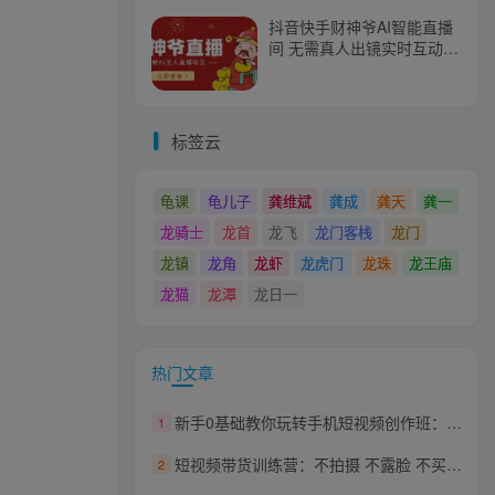
抖音快手财神爷AI智能直播
间 无需真人出镜实时互动
不封号礼物打赏赚到手软
标签云
龟课
龟儿子
龚维斌
龚成
龚天
龚一
龙骑士
龙首
龙飞
龙门客栈
龙门
龙镇
龙角
龙虾
龙虎门
龙珠
龙王庙
龙猫
龙潭
龙日一
热门文章
新手0基础教你玩转手机短视频创作班：拍摄-素材-引流-运营实操！
1
短视频带货训练营：不拍摄 不露脸 不买样品 不囤货发货 简单粗暴混剪带货（第三期）
2