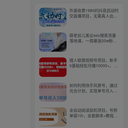
外面收费1980的抖音武动时
空直播项目，无需真人出
镜，实时互动直播【软件
+详细教程】
薛老丝儿美业seo搜索流量
落地课，一周暴涨20w粉
丝，全干货讲解
猎人联盟视频号项目，新手
0基础轻松月赚10000+，保
姆级教程原价4988元
如何利用快手风景号，通过
光合计划，实现单号月入
1000+（附详细教程及制作
软件）
全自动阅读挂机项目，号称
单窗10r，全套脚本+教程，
小白上手简单