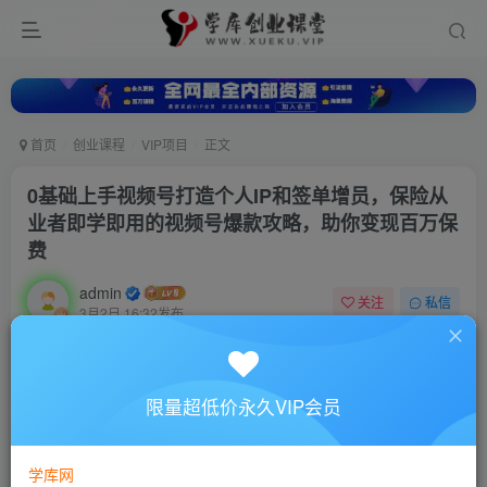
首页
创业课程
VIP项目
正文
0基础上手视频号打造个人IP和签单增员，保险从
业者即学即用的视频号爆款攻略，助你变现百万保
费
admin
关注
私信
3月2日 16:32发布
0
86
1
付费资源
限量超低价永久VIP会员
0基础上手视频号打造个人IP和签单增员，保险从业者即学即用的视频号爆款攻略，助你变现百万保费
此内容为付费资源，请付费后查看
10
学库网
88
￥
￥