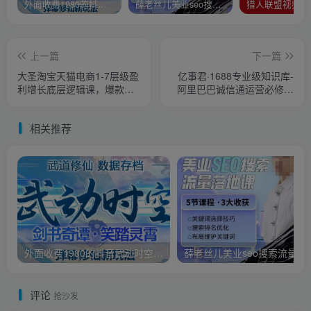
外面收费1980的抖音武动时空直播项目，无需真人出镜，实时互动直播【软件+详细教程】
薛老丝儿美业seo搜索流量落地课，一周暴涨20w粉丝，全干货讲解
上一篇
下一篇
大圣淘宝天猫电商1-7层级盈
亿事君·1688专业级知识库-
利增长底层逻辑课，爆款的
阿里巴巴诚信通运营必修课
底层逻辑
程，帮助你快速掌握1688店
铺的核心玩法
相关推荐
外面收费1980的抖音武动时空直播项目，无需真人出镜，实时互动直播【软件+详细教程】
薛老丝儿美业seo搜索流量
评论
抢沙发