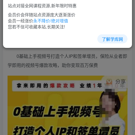
站点对接全网课程资源,新年限时特惠
免费
超级会员
会员价会伴随站点资源庞大逐渐涨价
会员一经涨价
永不降价/绝对增值
立即购买
您若不信可收藏本站,长期关注!
您当前未登录！建议登陆后购买，可保存购买订单
了解学库网
0基础上手视频号打造个人IP和签单增员，保险从业者即
学即用的视频号爆款攻略，助你变现百万保费