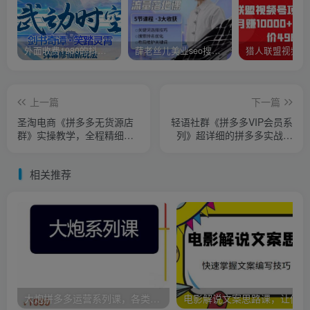
外面收费1980的抖音武动时空直播项目，无需真人出镜，实时互动直播【软件+详细教程】
薛老丝儿美业seo搜索流量落地课，一周暴涨20w粉丝，全干货讲解
上一篇
下一篇
圣淘电商《拼多多无货源店
轻语社群《拼多多VIP会员系
群》实操教学，全程精细化
列》超详细的拼多多实战运
讲解
营攻略
相关推荐
大炮拼多多运营系列课，各类​玩法合集，拼多多运营玩法实操
电影