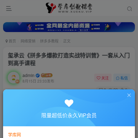
首页
网络营销
拼多多教程
正文
玺承云《拼多多爆款打造实战特训营》一套从入门
到高手课程
admin
关注
私信
8月15日 23:33发布
0
22
0
付费资源
玺承云《拼多多爆款打造实战特训营》一套从入门到高手课程
限量超低价永久VIP会员
此内容为付费资源，请付费后查看
10
88
￥
￥
学库网