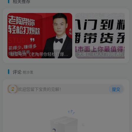
相关推荐
韭菜电商《老陶带你轻松打爆款》花的少，赚的多，轻松玩赚拼多多
大播
评论
抢沙发
欢迎您留下宝贵的见解！
提交