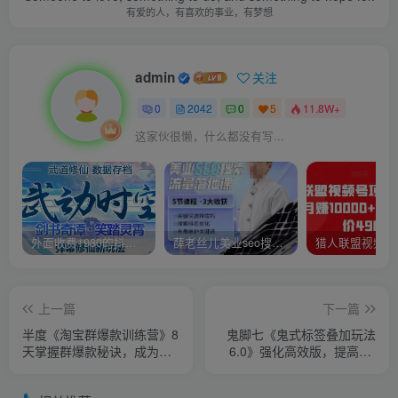
有爱的人，有喜欢的事业，有梦想
admin
关注
0
2042
0
5
11.8W+
这家伙很懒，什么都没有写...
外面收费1980的抖音武动时空直播项目，无需真人出镜，实时互动直播【软件+详细教程】
薛老丝儿美业seo搜索流量落地课，一周暴涨20w粉丝，全干货讲解
上一篇
下一篇
半度《淘宝群爆款训练营》8
鬼脚七《鬼式标签叠加玩法
天掌握群爆款秘诀，成为运
6.0》强化高效版，提高UV
营进阶高手
价值，玩转搜索