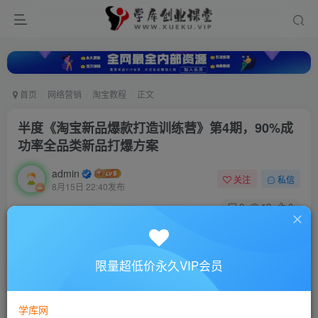
首页
网络营销
淘宝教程
正文
半度《淘宝新品爆款打造训练营》第4期，90%成
功率全品类新品打爆方案
admin
关注
私信
8月15日 22:40发布
0
12
0
付费资源
半度《淘宝新品爆款打造训练营》第4期，90%成功率全品类新品打爆方案
限量超低价永久VIP会员
此内容为付费资源，请付费后查看
10
88
￥
￥
学库网