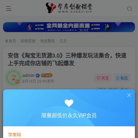
首页
网络营销
淘宝教程
正文
安信《淘宝无货源3.0》三种爆发玩法集合，快速‬‬
上手完成你店铺的飞起‬‬爆发
admin
关注
私信
8月15日 22:40发布
0
24
0
付费资源
安信《淘宝无货源3.0》三种爆发玩法集合，快速‬‬上手完成你店铺的飞起‬‬爆发
限量超低价永久VIP会员
此内容为付费资源，请付费后查看
10
88
￥
￥
学库网