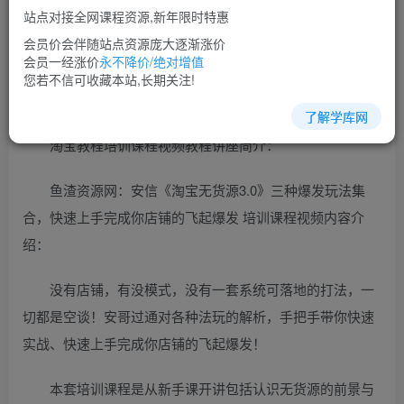
免费
超级会员
站点对接全网课程资源,新年限时特惠
立即购买
会员价会伴随站点资源庞大逐渐涨价
会员一经涨价
永不降价/绝对增值
您当前未登录！建议登陆后购买，可保存购买订单
您若不信可收藏本站,长期关注!
了解学库网
淘宝教程培训课程视频教程讲座简介：
鱼渣资源网：安信《淘宝无货源3.0》三种爆发玩法集
合，快速‬‬上手完成你店铺的飞起‬‬爆发 培训课程视频内容介
绍：
没有店铺，有没‬‬模式，没有一套系统可落地的打法，一
切都是空谈！安哥过通‬‬对各种法玩‬‬的解析，手把手带你快速‬‬
实战、快速‬‬上手完成你店铺的飞起‬‬爆发！
本套培训课程是从新手课开讲包括认识无货源的前景与