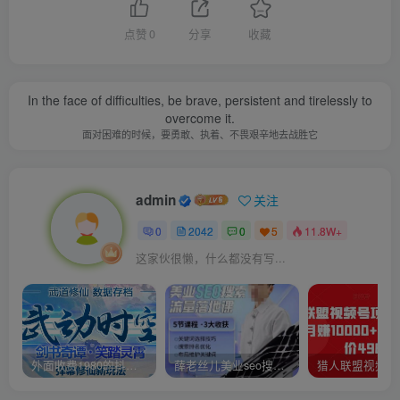
点赞
0
分享
收藏
In the face of difficulties, be brave, persistent and tirelessly to
overcome it.
面对困难的时候，要勇敢、执着、不畏艰辛地去战胜它
admin
关注
0
2042
0
5
11.8W+
这家伙很懒，什么都没有写...
外面收费1980的抖音武动时空直播项目，无需真人出镜，实时互动直播【软件+详细教程】
薛老丝儿美业seo搜索流量落地课，一周暴涨20w粉丝，全干货讲解