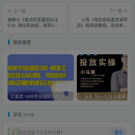
上一篇
下一篇
鬼脚七《鬼式标签叠加玩法
小淘《淘宝卖拟虚‬资源项
6.0》强化高效版，提高UV
目》姆保‬级教程，适合新手
价值，玩转搜索
的长期项目
相关推荐
亿事君·1688专业级知识库-阿里巴巴诚信通运营必修课程，帮助你快速掌握1688店铺的核心玩法
小马哥-Dou+投放
评论
抢沙发
欢迎您留下宝贵的见解！
提交