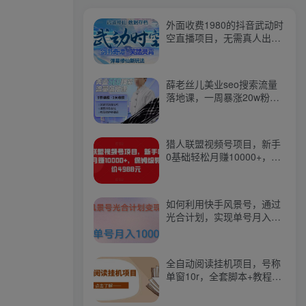
外面收费1980的抖音武动时
空直播项目，无需真人出
镜，实时互动直播【软件
+详细教程】
薛老丝儿美业seo搜索流量
落地课，一周暴涨20w粉
丝，全干货讲解
猎人联盟视频号项目，新手
0基础轻松月赚10000+，保
姆级教程原价4988元
如何利用快手风景号，通过
光合计划，实现单号月入
1000+（附详细教程及制作
软件）
全自动阅读挂机项目，号称
单窗10r，全套脚本+教程，
小白上手简单