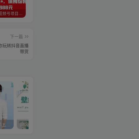
猎人联盟视频号项目，新手0基础轻松月赚10000+，保姆级教程原价4988元
如何利用快手风景号，通过光合计划，实现单号月入1000+（附详细教程及制作软件）
全自动阅读挂机项目，号称单窗10r，全套脚本+教程，小白上手简单
下一篇
你玩转抖音直播
带货
李尚龙·故事写作训练营（第五期），帮助你完成（精读、精写、练习、点评、复盘）的完整闭环
闪闪壁纸号运营教程，抓住图文风口，快速吸粉变现