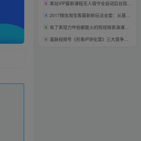
某站VIP最新课程无人值守全自动后台挂机赚支付宝-每天收款-附收款图
3
2017微信淘宝客最新新玩法全套：从基础知识到引流及维护，月赚几千（4节课）
4
有了表现力咋拍都能火的短视频表演课，短视频爆款必备价值1390元
5
喜脉视频号《形象iP进化营》三大竟争视角带你打造超级iP
6