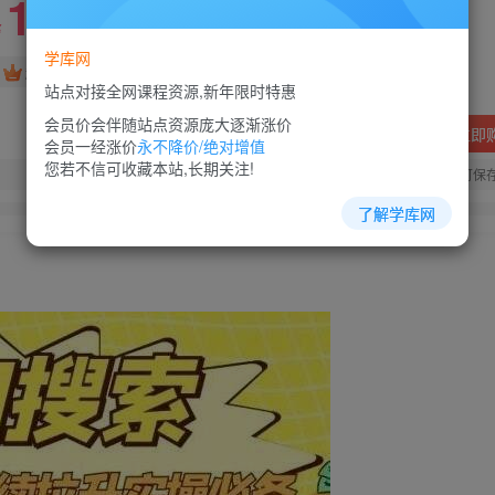
10
88
￥
￥
学库网
免费
超级会员
站点对接全网课程资源,新年限时特惠
会员价会伴随站点资源庞大逐渐涨价
立即
会员一经涨价
永不降价/绝对增值
您若不信可收藏本站,长期关注!
您当前未登录！建议登陆后购买，可保
了解学库网