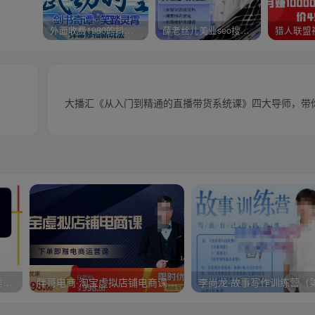
外面收费1980的抖音武动时空直播项目，无需真人出镜，实时互动直播【软件+详细教程】
薛老丝儿美业seo搜索流量落地课，一周暴涨20w粉丝，全干货讲解
大播汇《从入门到精通的直播带货系统课》四大导师，带
大炮拼多多运营系列课，各类​玩法合集，拼多多运营玩法实操
胖哥电商·淘宝虚拟店铺电商课，解决小白做电商的困惑，新人一台手机也能做电商