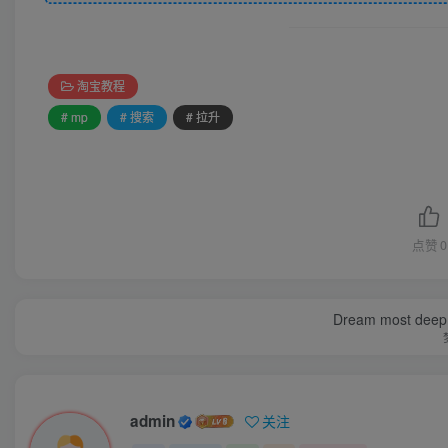
淘宝教程
# mp
# 搜索
# 拉升
点赞
0
Dream most deep pl
admin
关注