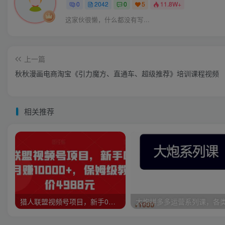
0
2042
0
5
11.8W+
这家伙很懒，什么都没有写...
上一篇
秋秋漫画电商淘宝《引力魔方、直通车、超级推荐》培训课程视频
相关推荐
猎人联盟视频号项目，新手0基础轻松月赚10000+，保姆级教程原价4988元