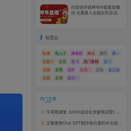
抖音快手财神爷AI智能直播
间 无需真人出镜实时互动
不封号礼物打赏赚到手软
标签云
龟课
龟儿子
龚维斌
龚成
龚天
龚一
龙骑士
龙首
龙飞
龙门客栈
龙门
龙镇
龙角
龙虾
龙虎门
龙珠
龙王庙
龙猫
龙潭
龙日一
热门文章
牛哥微课堂《2020自动化流量特训营》30天5000有效粉丝正规项目
1
正确使用Chat GPT制作有价值的中文视频脚本，并在YouTube获利
2