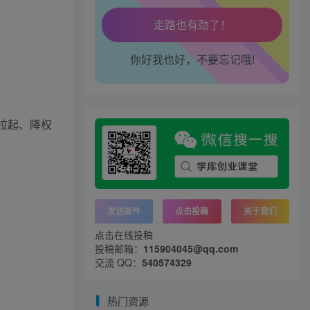
心情也舒畅了！
你好我也好，不要忘记哦!
走路也有劲了！
腿也不痛了！
拉起、降权
腰也不酸了！
工作也轻松了！
发送邮件
点击投稿
关于我们
点击在线投稿
投稿邮箱：
115904045@qq.com
交流 QQ：
540574329
热门资源