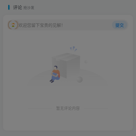
评论
抢沙发
欢迎您留下宝贵的见解！
提交
暂无评论内容