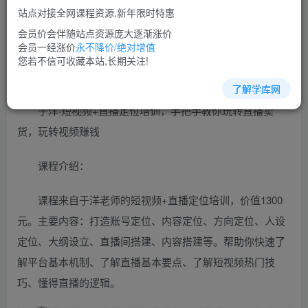
免费
超级会员
站点对接全网课程资源,新年限时特惠
立即购买
会员价会伴随站点资源庞大逐渐涨价
会员一经涨价
永不降价/绝对增值
您当前未登录！建议登陆后购买，可保存购买订单
您若不信可收藏本站,长期关注!
了解学库网
于洋·短视频+直播定位培训，手把手教你玩转直播卖
货，玩转视频赚钱
课程介绍：
课程来自于洋老师的短视频+直播定位培训，价值1300
元。主要内容：打造账号定位、内容定位、方向定位、人设
定位、大纲设立、直播间搭建、内容搭建等。帮助你快速了
解平台基本机制、了解直播基本要点、了解短视频热门技
巧、懂得直播的逻辑。