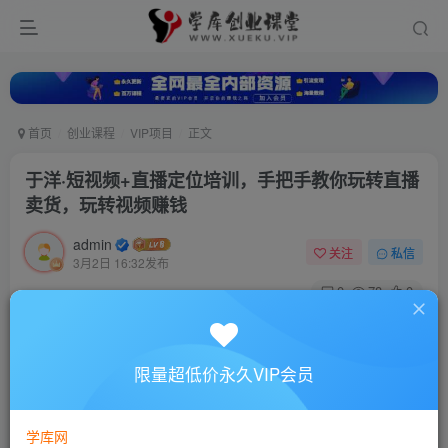
首页
创业课程
VIP项目
正文
于洋·短视频+直播定位培训，手把手教你玩转直播
卖货，玩转视频赚钱
admin
关注
私信
3月2日 16:32发布
0
78
0
付费资源
于洋·短视频+直播定位培训，手把手教你玩转直播卖货，玩转视频赚钱
限量超低价永久VIP会员
此内容为付费资源，请付费后查看
10
88
￥
￥
学库网