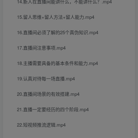
14.新人在直播间能讲什么，不能讲什么？.mp4
15.留人思维+留人方法+留人能力.mp4
16.直播间必须了解的25个真伪知识.mp4
17.直播间注意事项.mp4
18.主播需要具备的基本条件和能力.mp4
19.认真对待每一场直播.mp4
20.直播间场景的有效搭建.mp4
21.直播一定要经历的四个阶段.mp4
22.短视频推流逻辑.mp4