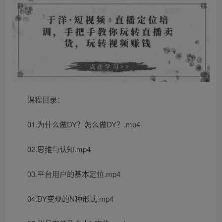
课程目录：
01.为什么做DY？怎么做DY？.mp4
02.思维与认知.mp4
03.平台用户的基本定位.mp4
04.DY变现的N种形式.mp4