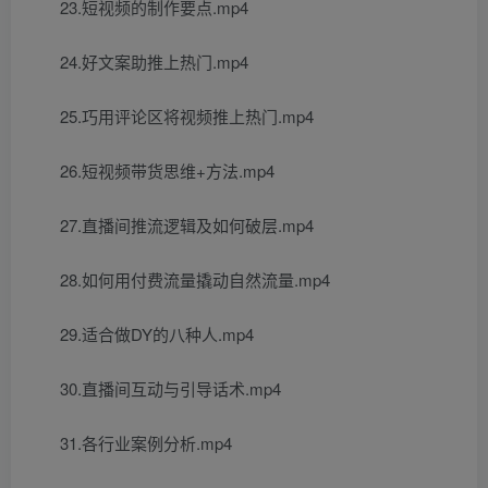
23.短视频的制作要点.mp4
24.好文案助推上热门.mp4
25.巧用评论区将视频推上热门.mp4
26.短视频带货思维+方法.mp4
27.直播间推流逻辑及如何破层.mp4
28.如何用付费流量撬动自然流量.mp4
29.适合做DY的八种人.mp4
30.直播间互动与引导话术.mp4
31.各行业案例分析.mp4