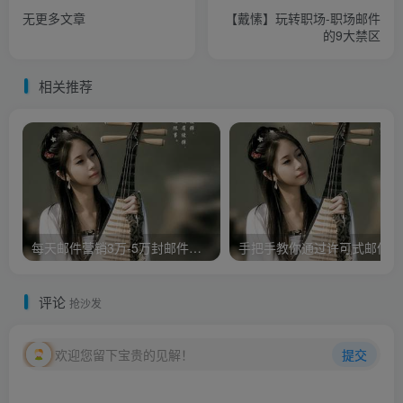
无更多文章
【戴愫】玩转职场-职场邮件
的9大禁区
相关推荐
每天邮件营销3万-5万封邮件，实战月入万元，附带工具
手把
评论
抢沙发
欢迎您留下宝贵的见解！
提交