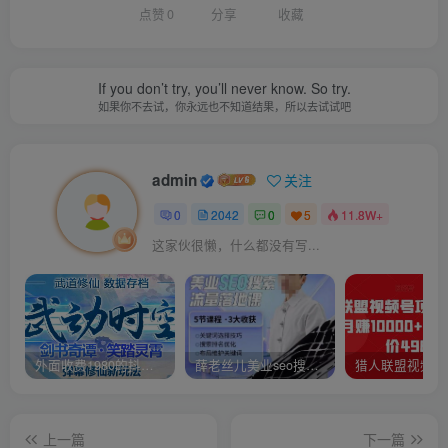
点赞
0
分享
收藏
If you don’t try, you’ll never know. So try.
如果你不去试，你永远也不知道结果，所以去试试吧
admin
关注
0
2042
0
5
11.8W+
这家伙很懒，什么都没有写...
外面收费1980的抖音武动时空直播项目，无需真人出镜，实时互动直播【软件+详细教程】
薛老丝儿美业seo搜索流量落地课，一周暴涨20w粉丝，全干货讲解
上一篇
下一篇