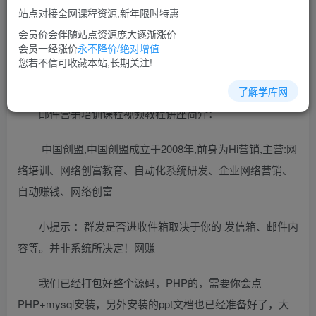
免费
超级会员
站点对接全网课程资源,新年限时特惠
立即购买
会员价会伴随站点资源庞大逐渐涨价
会员一经涨价
永不降价/绝对增值
您当前未登录！建议登陆后购买，可保存购买订单
您若不信可收藏本站,长期关注!
了解学库网
邮件营销培训课程视频教程讲座简介：
中国创盟,中国创盟成立于2008年,前身为Hi营销,主营:网
络培训、网络创富教育、自动化系统研发、企业网络营销、
自动赚钱、网络创富
小提示 ：群发是否进收件箱取决于你的 发信箱、邮件内
容等。并非系统所决定！网赚
我们已经打包好整个源码，PHP的，需要你会点
PHP+mysql安装，另外安装的ppt文档也已经准备好了，大