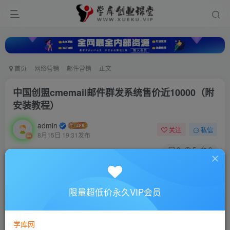
首页
网络营销
邮件营销
正文
中国创盟cmemail邮件群发系统售价近10000（附
安装教程）
admin
关注
私信
8月15日 19:31发布
0
5
0
付费资源
中国创盟cmemail邮件群发系统售价近10000（附安装教程）
限量超低价永久VIP会员
此内容为付费资源，请付费后查看
10
88
￥
￥
学库网