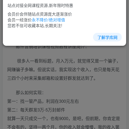
免费
超级会员
站点对接全网课程资源,新年限时特惠
立即购买
会员价会伴随站点资源庞大逐渐涨价
会员一经涨价
永不降价/绝对增值
您当前未登录！建议登陆后购买，可保存购买订单
您若不信可收藏本站,长期关注!
了解学库网
邮件营销培训课程视频教程讲座简介：
很多人一看到标题，月入万元，就觉得又是一个骗子，
网赚骗子多嘛。但说实话，我实现这个收入，也只是每天花
三四个小时来采集邮箱和设置好群发就达到了。
那么如何实现：
第一：找一管产品，利润在300元左右
第二：每天群发3万-5万封邮件
就算一天只成交一个，也有9000，是吧，但前期，你肯定是
不会有的，坚持一两个月，你的收入就会慢慢，我的收入第