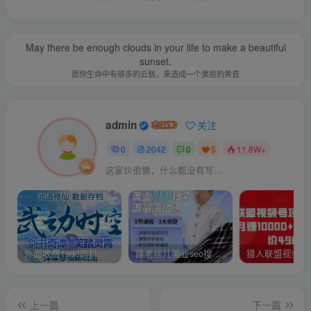
May there be enough clouds in your life to make a beautiful
sunset.
愿你生命中有够多的云翳，来造成一个美丽的黄昏
admin
关注
0
2042
0
5
11.8W+
这家伙很懒，什么都没有写...
外面收费1980的抖音武动时空直播项目，无需真人出镜，实时互动直播【软件+详细教程】
薛老丝儿美业seo搜索流量落地课，一周暴涨20w粉丝，全干货讲解
上一篇
下一篇