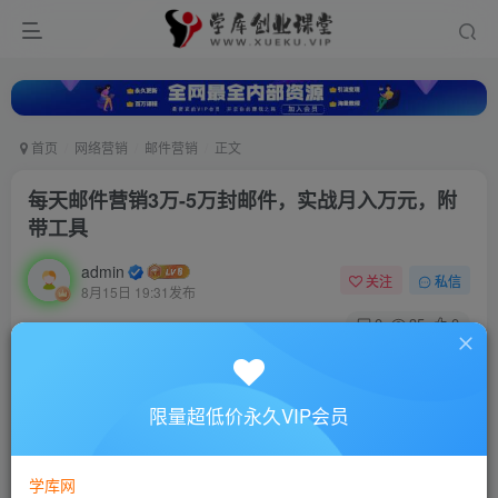
首页
网络营销
邮件营销
正文
每天邮件营销3万-5万封邮件，实战月入万元，附
带工具
admin
关注
私信
8月15日 19:31发布
0
35
0
付费资源
每天邮件营销3万-5万封邮件，实战月入万元，附带工具
限量超低价永久VIP会员
此内容为付费资源，请付费后查看
10
88
￥
￥
学库网