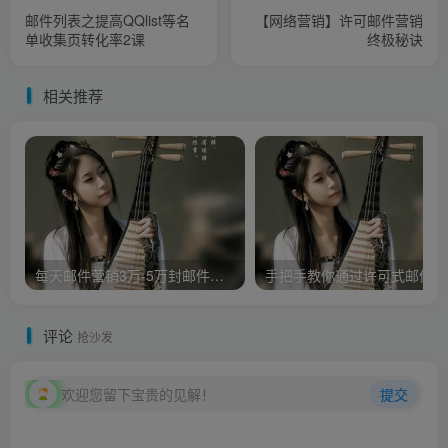
邮件列表之提高QQlist等名
【网络营销】许可邮件营销
单收集页转化率2课
终极秘诀
相关推荐
每天邮件营销3万-5万封邮件，实战月入万元，附带工具
手把
评论
抢沙发
欢迎您留下宝贵的见解！
提交