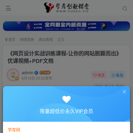
首页
网络营销
建站教程
正文
《网页设计实战训练课程-让你的网站脱颖而出》
优课视频+PDF文档
admin
关注
私信
8月15日 23:52发布
0
14
0
付费资源
《网页设计实战训练课程-让你的网站脱颖而出》优课视频+PDF文档
限量超低价永久VIP会员
此内容为付费资源，请付费后查看
10
88
￥
￥
学库网