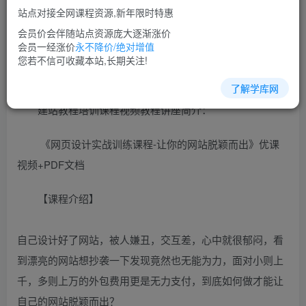
免费
超级会员
站点对接全网课程资源,新年限时特惠
立即购买
会员价会伴随站点资源庞大逐渐涨价
会员一经涨价
永不降价/绝对增值
您当前未登录！建议登陆后购买，可保存购买订单
您若不信可收藏本站,长期关注!
了解学库网
建站教程培训课程视频教程讲座简介：
《网页设计实战训练课程-让你的网站脱颖而出》优课
视频+PDF文档
【课程介绍】
自己设计好了网站，被人嫌丑，交互差，心中就很郁闷，看
到漂亮的网站想抄袭一下发现竟然也无能为力，面对小则上
千，多则上万的外包费用更是无力支付，到底如何做才能让
自己的网站脱颖而出？