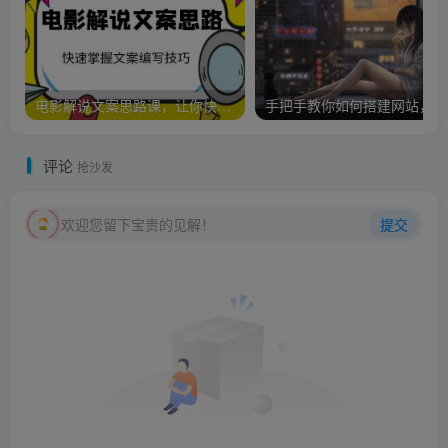
电影解说文案思路课，让你快速掌握文案编写的技巧（3节视频课程）
手把
评论
抢沙发
欢迎您留下宝贵的见解！
提交