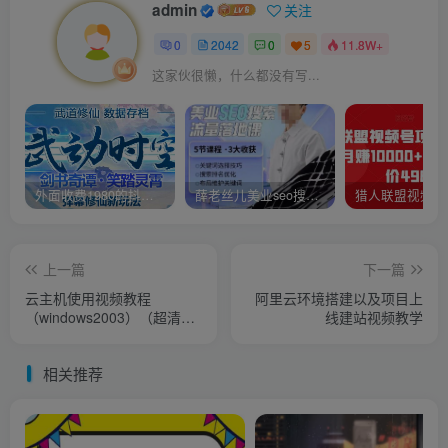
admin
关注
0
2042
0
5
11.8W+
这家伙很懒，什么都没有写...
外面收费1980的抖音武动时空直播项目，无需真人出镜，实时互动直播【软件+详细教程】
薛老丝儿美业seo搜索流量落地课，一周暴涨20w粉丝，全干货讲解
上一篇
下一篇
云主机使用视频教程
阿里云环境搭建以及项目上
（windows2003）（超清）
线建站视频教学
全10节课下载
相关推荐