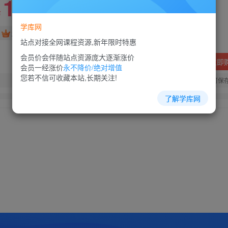
10
88
￥
￥
学库网
免费
超级会员
站点对接全网课程资源,新年限时特惠
会员价会伴随站点资源庞大逐渐涨价
立即
会员一经涨价
永不降价/绝对增值
您若不信可收藏本站,长期关注!
您当前未登录！建议登陆后购买，可保
了解学库网