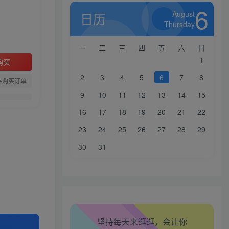
6
August
日历
Thursday
一
二
三
四
五
六
日
1
购买
2
3
4
5
6
7
8
存购买订单
9
10
11
12
13
14
15
16
17
18
19
20
21
22
23
24
25
26
27
28
29
30
31
生活也美好了！
心情也舒畅了！
坚持每天来逛逛，会让你
走路也有劲了！