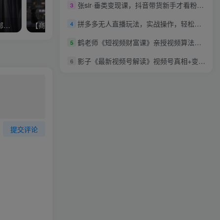
张sir·垂类变现课，抖音带货新手才看粉丝量，高手都看变现效率
3
拼多多无人直播玩法，实战操作，轻松月入过万
4
【戴愫】玩转职场-写职场邮件的6大技巧
【商务邮件】戴愫谈高效完成商务电邮写作
鹤老师《短视频财富课》亲授视频算法和涨粉逻辑，教你一个人顶一百个团队
5
影子《最新视频号解读》视频号真相+变现玩法
6
提交评论