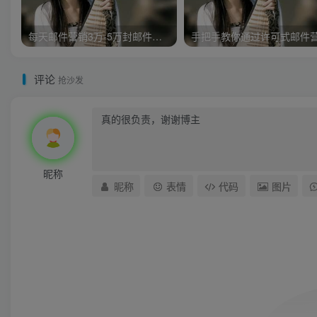
每天邮件营销3万-5万封邮件，实战月入万元，附带工具
评论
抢沙发
昵称
昵称
表情
代码
图片