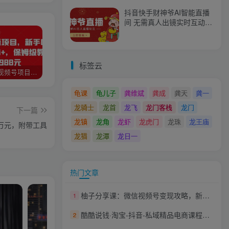
抖音快手财神爷AI智能直播
间 无需真人出镜实时互动
不封号礼物打赏赚到手软
标签云
猎人联盟视频号项目，新手0基础轻松月赚10000+，保姆级教程原价4988元
如何利用快手风景号，通过光合计划，实现单号月入1000+（附详细教程及制作软件）
全自动阅读挂机项目，号称单窗10r，全套脚本+教程，小白上手简单
龟课
龟儿子
龚维斌
龚成
龚天
龚一
龙骑士
龙首
龙飞
龙门客栈
龙门
下一篇
龙镇
龙角
龙虾
龙虎门
龙珠
龙王庙
万元，附带工具
龙猫
龙潭
龙日一
热门文章
柚子分享课：微信视频号变现攻略，新手零基础轻松日赚千元
1
酷酷说钱·淘宝-抖音-私域精品‬电商课程，带你增加年收入几十万
2