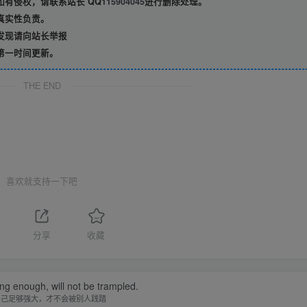
有侵权，请联系站长 QQ
115904045
进行删除处理。
真实性负责。
发现请向站长举报
第一时间更新。
THE END
喜欢就支持一下吧
分享
收藏
ong enough, will not be trampled.
自己足够强大，才不会被别人践踏