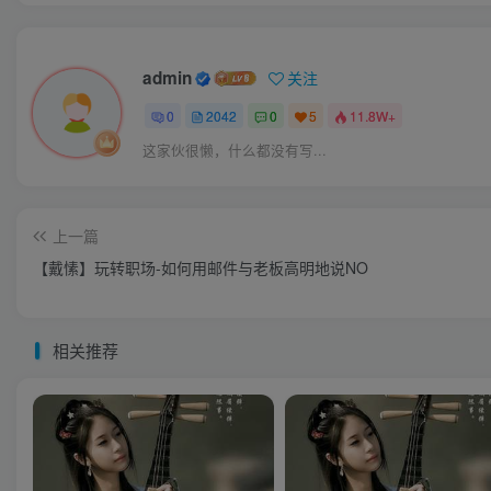
admin
关注
0
2042
0
5
11.8W+
这家伙很懒，什么都没有写...
上一篇
【戴愫】玩转职场-如何用邮件与老板高明地说NO
相关推荐