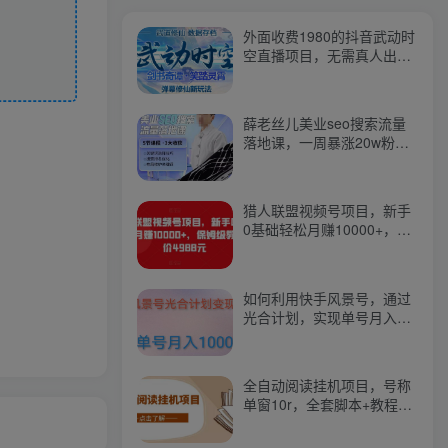
外面收费1980的抖音武动时
空直播项目，无需真人出
镜，实时互动直播【软件
+详细教程】
薛老丝儿美业seo搜索流量
落地课，一周暴涨20w粉
丝，全干货讲解
猎人联盟视频号项目，新手
0基础轻松月赚10000+，保
姆级教程原价4988元
如何利用快手风景号，通过
光合计划，实现单号月入
1000+（附详细教程及制作
软件）
全自动阅读挂机项目，号称
单窗10r，全套脚本+教程，
小白上手简单