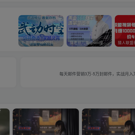
外面收费1980的抖音武动时空直播项目，无需真人出镜，实时互动直播【软件+详细教程】
薛老丝儿美业seo搜索流量落地课，一周暴涨20w粉丝，全干货讲解
每天邮件营销3万-5万封邮件，实战月入