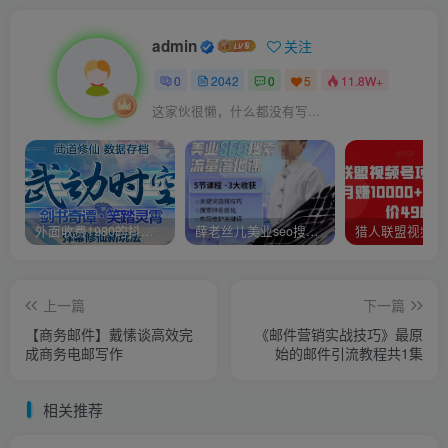
admin
关注
0
2042
0
5
11.8W+
这家伙很懒，什么都没有写...
外面收费1980的抖音武动时空直播项目，无需真人出镜，实时互动直播【软件+详细教程】
薛老丝儿美业seo搜索流量落地课，一周暴涨20w粉丝，全干货讲解
上一篇
下一篇
【商务邮件】戴愫谈高效完
《邮件营销实战技巧》最原
成商务电邮写作
始的邮件引流教程共1集
相关推荐