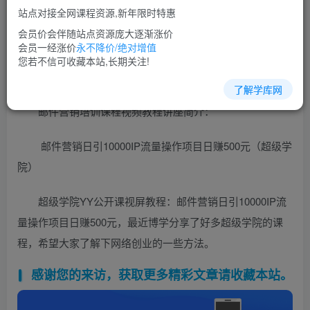
免费
超级会员
站点对接全网课程资源,新年限时特惠
立即购买
会员价会伴随站点资源庞大逐渐涨价
会员一经涨价
永不降价/绝对增值
您当前未登录！建议登陆后购买，可保存购买订单
您若不信可收藏本站,长期关注!
了解学库网
邮件营销培训课程视频教程讲座简介：
邮件营销日引10000IP流量操作项目日赚500元（超级学
院）
超级学院YY公开课视屏教程：邮件营销日引10000IP流
量操作项目日赚500元，最近博学分享了好多超级学院的课
程，希望大家了解下网络创业的一些方法。
感谢您的来访，获取更多精彩文章请收藏本站。