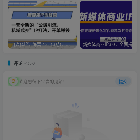
自媒体IP训练营(12+13期)，一套全新的“公域引流，私域成交”IP打法 开单赚钱
新媒体商业IP3.0，全面揭秘新媒体写作套路及其背后的底
评论
抢沙发
欢迎您留下宝贵的见解！
提交