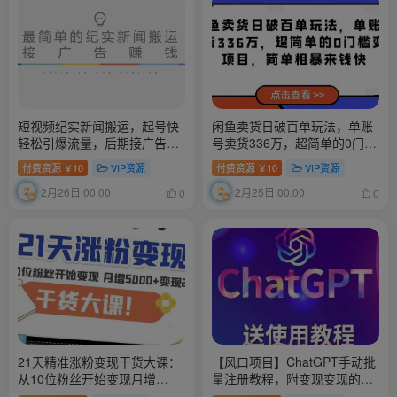
短视频纪实新闻搬运，起号快
闲鱼卖货日破百单玩法，单账
轻松引爆流量，后期接广告变
号卖货336万，超简单的0门槛
现
变现项目，简单粗暴来钱快
付费资源
10
VIP资源
付费资源
10
VIP资源
￥
￥
2月26日 00:00
2月25日 00:00
0
0
21天精准涨粉变现干货大课：
【风口项目】ChatGPT手动批
从10位粉丝开始变现月增
量注册教程，附变现变现的方
5000+变现20w+
式+变现的渠道