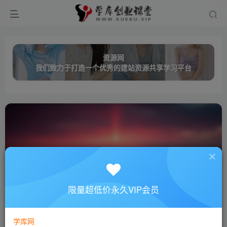
资源网
我们致力于打造一个优秀的建站资源共享学习平台
变现
共87篇
限量超低价永久VIP会员
排序
更新
浏览
点赞
评论
学库网