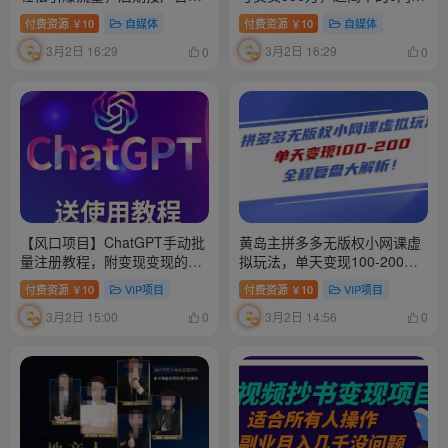
现
变现项目，简单粗暴来钱快
付费资源
10
自媒体
付费资源
10
自媒体
￥
￥
3月2日 16:29
3月2日 16:29
0
0
【风口项目】ChatGPT手动批
黄岛主拼多多无版权小网课虚
量注册教程，附变现变现的方
拟玩法，单天变现100-200，
式+变现的渠道
全程复盘大解析！
付费资源
10
VIP项目
付费资源
10
VIP项目
￥
￥
3月2日 15:00
3月2日 14:56
0
0