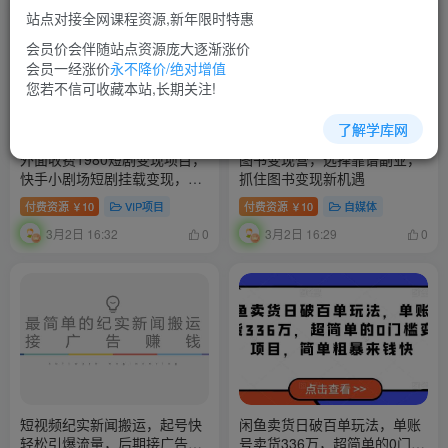
站点对接全网课程资源,新年限时特惠
会员价会伴随站点资源庞大逐渐涨价
会员一经涨价
永不降价/绝对增值
您若不信可收藏本站,长期关注!
了解学库网
外面收费1980短剧变现项目，
图书变现营，选择靠谱副业，
快手小剧场短剧挂载变现，个
抓住图书变现新机遇
人工作室可放大（比小说推文
付费资源
10
VIP项目
付费资源
10
自媒体
￥
￥
更容易变现）
3月2日 16:32
3月2日 16:29
0
0
短视频纪实新闻搬运，起号快
闲鱼卖货日破百单玩法，单账
轻松引爆流量，后期接广告变
号卖货336万，超简单的0门槛