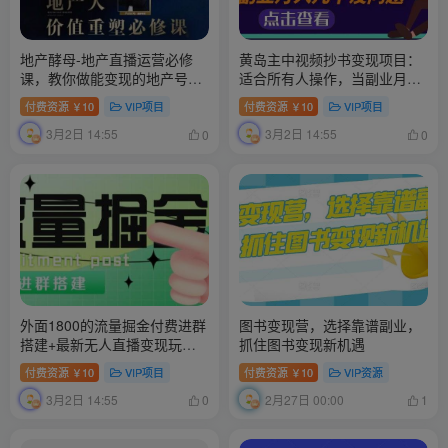
地产酵母-地产直播运营必修
黄岛主中视频抄书变现项目：
课，教你做能变现的地产号
适合所有人操作，当副业月入
（直播运营实操+投放+变现合
几千没问题！
付费资源
10
VIP项目
付费资源
10
VIP项目
￥
￥
集）
3月2日 14:55
3月2日 14:55
0
0
外面1800的流量掘金付费进群
图书变现营，选择靠谱副业，
搭建+最新无人直播变现玩法
抓住图书变现新机遇
【全套源码+详细教程】
付费资源
10
VIP项目
付费资源
10
VIP资源
￥
￥
3月2日 14:55
2月27日 00:00
0
1