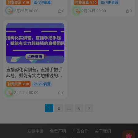
付费资源
10
VIP资源
付费资源
10
VIP资源
￥
￥
2月25日 00:00
2月24日 00:00
0
0
直播孵化实训营，直播手把手
起号，赋能有实力想赚钱的直
播团队
付费资源
10
VIP资源
￥
2月11日 00:00
0
1
2
…
6
友链申请
免责声明
广告合作
关于我们