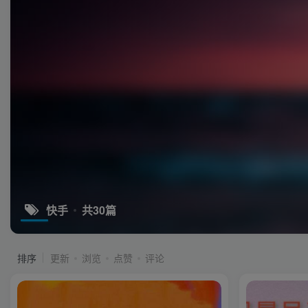
快手
共30篇
排序
更新
浏览
点赞
评论