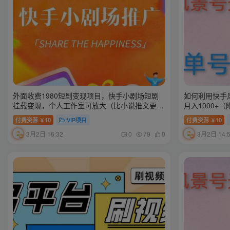
外面收费1980短剧变现项目，快手小剧场短剧
如何利用快手
挂载变现，个人工作室可放大（比小说推文更容
月入1000+
易变现）
付费资源
10
VIP项目
付费资源
10
￥
￥
3月2日 16:32
3月2日 14:
0
79
0