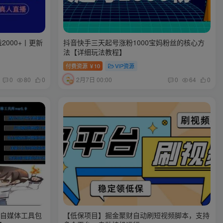
2000+丨更新
抖音快手三天起号涨粉1000宝妈粉丝的核心方
法【详细玩法教程】
付费资源
10
VIP资源
￥
2月7日 00:00
0
80
0
0
64
0
播自媒体工具包
【低保项目】掘金聚财自动刷短视频脚本，支持