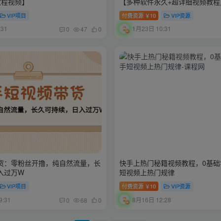
教程视频】
【多种软件永久+超详细视频教程
VIP项目
付费资源
10
VIP资源
￥
:31
1月23日 10:31
0
47
0
货：零粉丝开撸，纯自然流量，长
快手上热门秘籍视频教程，0基础
入过万W
短视频上热门规律
VIP项目
付费资源
10
VIP资源
￥
:31
8月16日 12:28
0
68
0