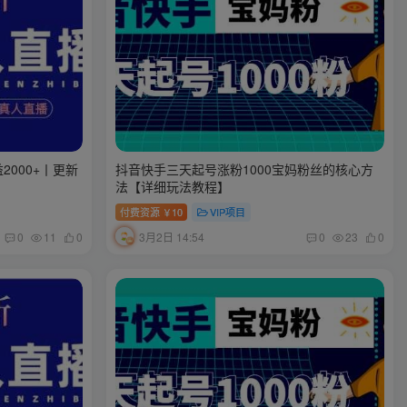
2000+丨更新
抖音快手三天起号涨粉1000宝妈粉丝的核心方
法【详细玩法教程】
付费资源
10
VIP项目
￥
3月2日 14:54
0
11
0
0
23
0