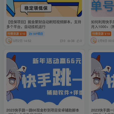
【低保项目】掘金聚财自动刷短视频脚本，支持
如何利用快手
多个平台，自动挂机运行
月入1000+
付费资源
10
VIP项目
付费资源
10
￥
￥
3月2日 14:52
2月9日 00:
0
38
0
2023快手跳一跳66现金秒到项目安卓辅助脚本
2023快手跳