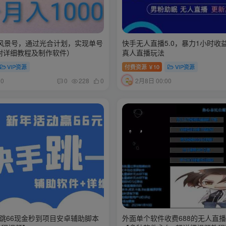
风景号，通过光合计划，实现单号
快手无人直播5.0，暴力1小时收益
（附详细教程及制作软件）
真人直播玩法
VIP资源
付费资源
10
VIP资源
￥
00
2月8日 00:00
0
228
0
一跳66现金秒到项目安卓辅助脚本
外面单个软件收费688的无人直