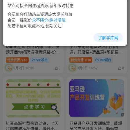
站点对接全网课程资源,新年限时特惠
会员价会伴随站点资源庞大逐渐涨价
会员一经涨价
永不降价/绝对增值
您若不信可收藏本站,长期关注!
了解学库网
Daniel老师·独立站综合课，快
小红书电商运营从入门到精
速开启你的跨境电商道路-价值
通，开店篇+选品篇+笔记篇
2599元
+剪辑篇+赛道篇+内容篇+私域
付费资源
10
VIP项目
付费资源
10
VIP项目
￥
￥
篇
3月2日 16:32
3月2日 14:57
0
0
抖音商城推荐极致动销，七天
亚马逊产品开发训练营，能爆
打爆商城推荐流量，抖音小店
单的产品开发方法，助你突出