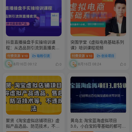
抖音直播操盘手实操培训课
突围学堂《虚拟电商基础系列
程：从选品到引流到直播卖
课》培训课程视频
货，新手也能卖爆产品
付费资源
10
吸粉引流
付费资源
10
创业项目
￥
￥
8月16日 09:12
8月16日 08:24
0
0
聚贤《淘宝虚拟店铺项目》虚
黄岛主·淘宝蓝海虚拟项目
拟产品选品、防范技术，不违
3.0，小白宝妈零基础的都可以
规玩法等
做到月入过万