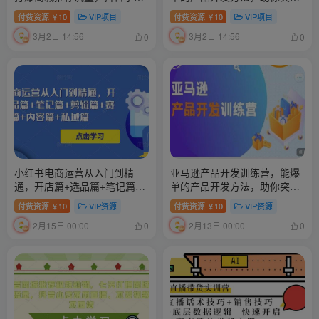
不用直播、不发视频、不囤货
重围
付费资源
10
VIP项目
付费资源
10
VIP项目
￥
￥
3月2日 14:56
3月2日 14:56
0
0
小红书电商运营从入门到精
亚马逊产品开发训练营，能爆
通，开店篇+选品篇+笔记篇
单的产品开发方法，助你突出
+剪辑篇+赛道篇+内容篇+私域
重围
付费资源
10
VIP资源
付费资源
10
VIP资源
￥
￥
篇
2月15日 00:00
2月13日 00:00
0
0