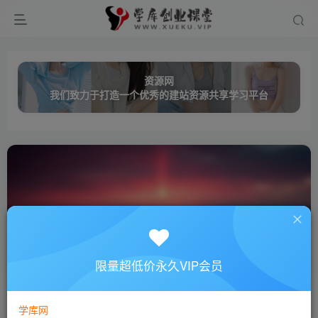
资源网
我们致力于打造一个优秀的建站资源共享学习平台
选品
共14篇
限量超低价永久VIP会员
排序
更新
浏览
点赞
评论
学库网