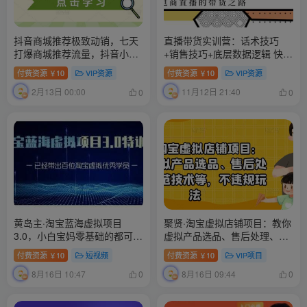
抖音商城推荐极致动销，七天
直播带货实训营：话术技巧
打爆商城推荐流量，抖音小店
+销售技巧+底层数据逻辑 快速
不用直播、不发视频、不囤货
开启直播带货之路
付费资源
10
VIP资源
付费资源
10
VIP资源
￥
￥
2月13日 00:00
11月12日 21:40
0
0
黄岛主·淘宝蓝海虚拟项目
聚贤·淘宝虚拟店铺项目：教你
3.0，小白宝妈零基础的都可以
虚拟产品选品、售后处理、防
做到月入过万
范技术等，不违规玩法
付费资源
10
短视频
付费资源
10
VIP项目
￥
￥
8月16日 10:47
8月16日 09:44
0
0