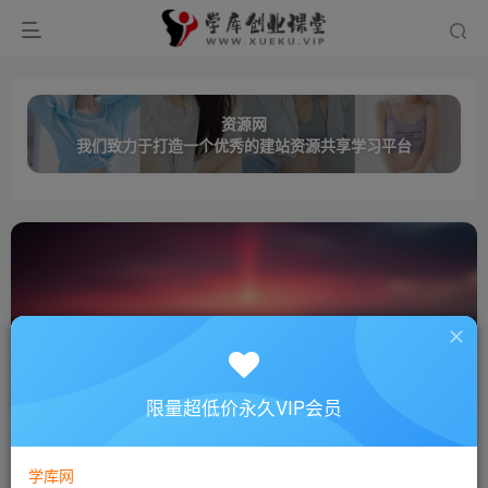
资源网
我们致力于打造一个优秀的建站资源共享学习平台
龙帝
共0篇
限量超低价永久VIP会员
排序
更新
浏览
点赞
评论
学库网