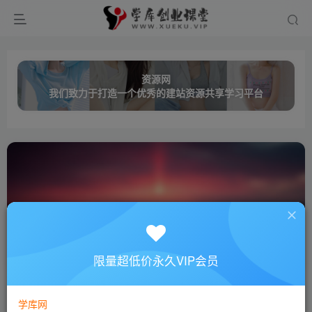
资源网
我们致力于打造一个优秀的建站资源共享学习平台
龙日一
共0篇
限量超低价永久VIP会员
排序
更新
浏览
点赞
评论
学库网