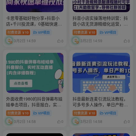
卡思零基础好物分享+抖音小
抖音小店实操落地特训营：抖
店+千川投流课，0基础快速起
音小店无货源精细化运营，抖
号，快速入门抖音投放
店商品卡流量（22节）
付费资源
10
VIP项目
付费资源
10
VIP项目
￥
￥
3月2日 14:59
3月2日 14:59
0
0
外面收费1980的抖音弹幕布娃
抖音最新连麦引流玩法教程，
娃拳击项目，抖音报白，实时
可多号多人操作，单日产粉
互动直播【内含详细教程】
100+
付费资源
10
VIP项目
付费资源
10
VIP项目
￥
￥
3月2日 14:58
3月2日 14:58
0
0