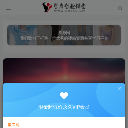
资源网
我们致力于打造一个优秀的建站资源共享学习平台
抖音
共248篇
限量超低价永久VIP会员
排序
更新
浏览
点赞
评论
学库网