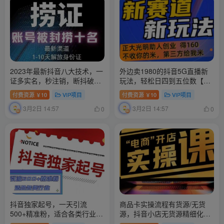
2023年最新抖音八大技术，一
外边卖1980的抖音5G直播新
证多实名，秒注销，断抖破投
玩法，轻松日四到五位数【详
流，永久捞证，钱包注销，跳
细玩法教程】
付费资源
10
VIP项目
付费资源
10
VIP项目
￥
￥
人脸识别，蓝V多实
3月2日 14:57
3月2日 14:57
0
0
抖音独家起号，一天引流
商品卡实操流程有货源/无货
500+精准粉，适合各类行业
源，抖音小店无货源精细化的
（9节视频课）
全套流程，抖音小店不动销起