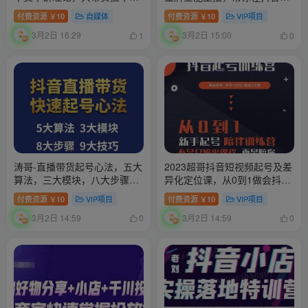
概念
到钱
付费资源
10
自媒体
付费资源
10
VIP项目
￥
￥
3月2日 16:29
3月2日 15:00
1
0
涛哥-直播带货起号心法，五大
2023超哥抖音短视频起号及差
算法，三大模块，八大步骤，
异化定位课，从0到1做会抖音
9个技巧抖音快速记号
（定位+内容+投流+运营）
付费资源
10
VIP项目
付费资源
10
VIP项目
￥
￥
3月2日 14:59
3月2日 14:59
0
0