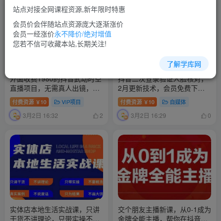
站点对接全网课程资源,新年限时特惠
会员价会伴随站点资源庞大逐渐涨价
会员一经涨价
永不降价/绝对增值
您若不信可收藏本站,长期关注!
了解学库网
外面收费1980的抖音武动时空
抖音二次登录验证人脸核对，
直播项目，无需真人出镜，实
2月更新技术，会员免费下
时互动直播【软件+详细教
载！
付费资源
10
VIP项目
付费资源
10
自媒体
￥
￥
程】
3月2日 16:32
3月2日 16:29
2
0
实体店本地生活实战课，只讲
交个朋友主播新课，从0-1成为
干货不讲理论，只带实操不要
金牌全能主播，帮你在抖音赚