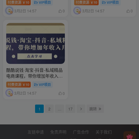
付费资源
10
VIP项目
付费资源
10
VIP项目
￥
￥
店的流程
3月2日 14:57
3月2日 14:57
0
0
酷酷说钱·淘宝-抖音-私域精品‬
电商课程，带你增加年收入几
十万
付费资源
10
VIP项目
￥
3月2日 14:57
0
1
2
…
17
跳转
友链申请
免责声明
广告合作
关于我们