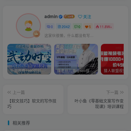
admin
关注
0
2042
0
5
11.8W+
这家伙很懒，什么都没有写...
外面收费1980的抖音武动时空直播项目，无需真人出镜，实时互动直播【软件+详细教程】
薛老丝儿美业seo搜索流量落地课，一周暴涨20w粉丝，全干货讲解
上一篇
下一篇
【软文技巧】软文的写作技
叶小鱼《零基础文案写作变
巧
现课》培训课程
相关推荐