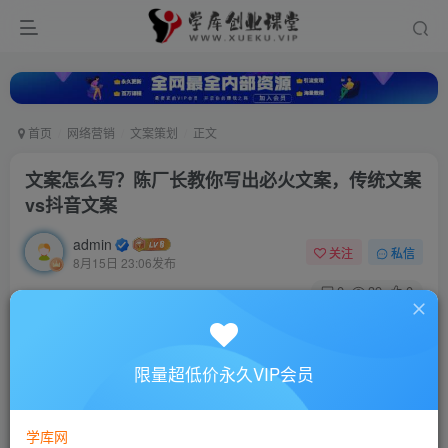
首页
网络营销
文案策划
正文
文案怎么写？陈厂长教你写出必火文案，传统文案
vs抖音文案
admin
关注
私信
8月15日 23:06发布
0
39
0
付费资源
文案怎么写？陈厂长教你写出必火文案，传统文案vs抖音文案
限量超低价永久VIP会员
此内容为付费资源，请付费后查看
10
88
￥
￥
学库网