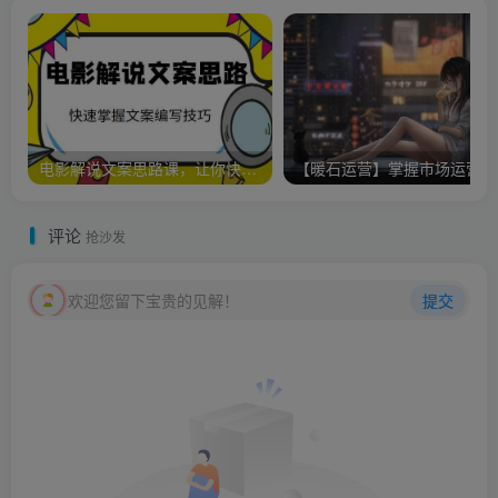
电影解说文案思路课，让你快速掌握文案编写的技巧（3节视频课程）
【
评论
抢沙发
欢迎您留下宝贵的见解！
提交